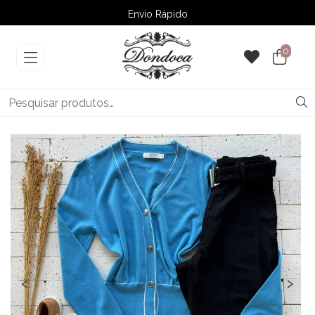
Envio Rápido
➚ Ofertas
– Até 60% OFF
0
‹
›