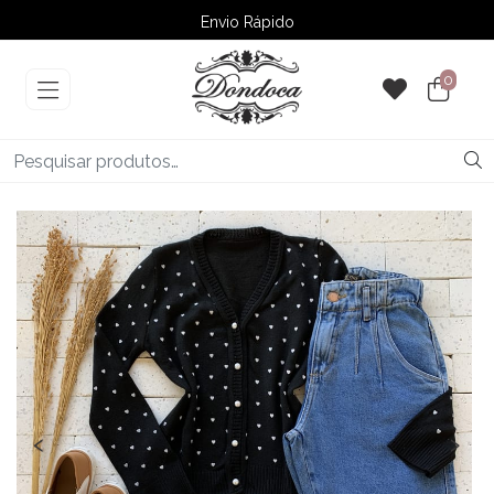
Envio Rápido
➚ Ofertas
– Até 60% OFF
0
‹
›