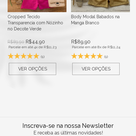
Cropped Tecido
Body Modal Babados na
Transparencia com Nózinho
Manga Branco
no Decote Verde
R$
44,90
R$
89,90
R$
89,90
Parcele em até 4x de
R$
11,23
Parcele em até 8x de
R$
11,24
(1)
(1)
VER OPÇÕES
VER OPÇÕES
Inscreva-se na nossa Newsletter
E receba as últimas novidades!