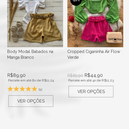
-
50%
Body Modal Babados na
Cropped Ciganinha Air Flow
Manga Branco
Verde
R$
89,90
R$
44,90
R$
89,90
Parcele em até 8x de
R$
11,24
Parcele em até 4x de
R$
11,23
(1)
VER OPÇÕES
VER OPÇÕES