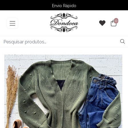
Envio Rápido
➚ Ofertas
– Até 60% OFF
0
‹
›