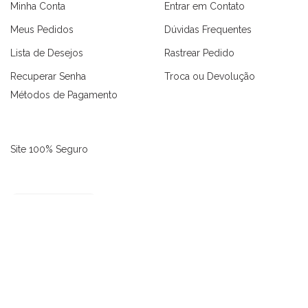
Minha Conta
Entrar em Contato
Meus Pedidos
Dúvidas Frequentes
Lista de Desejos
Rastrear Pedido
Recuperar Senha
Troca ou Devolução
Métodos de Pagamento
as
Macaquinhos
Blusas
Vestidos
Calças
Conjuntos
Site 100% Seguro
3646 avaliações reais
Dondoca Moda Feminina 2023 © Todos os Direitos Reservados.
Desenvolvido por
keepcloud.io