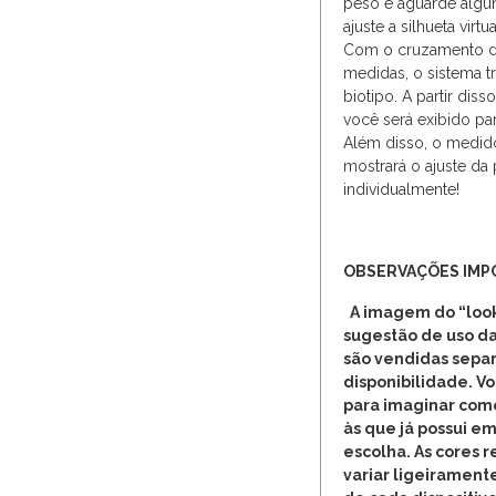
peso e aguarde alguns
ajuste a silhueta vir
Com o cruzamento de
medidas, o sistema t
biotipo. A partir dis
você será exibido par
Além disso, o medido
mostrará o ajuste da
individualmente!
OBSERVAÇÕES IMP
A imagem do “look
sugestão de uso da
são vendidas separ
disponibilidade. V
para imaginar com
às que já possui em
escolha. As cores 
variar ligeirament