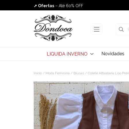
➚ Ofertas
– Até 60% OFF
Envio Rápido
Novidades
LIQUIDA INVERNO
Início
/
Moda Feminina
/
Blusas
/ Colete Alfaiataria Liso P