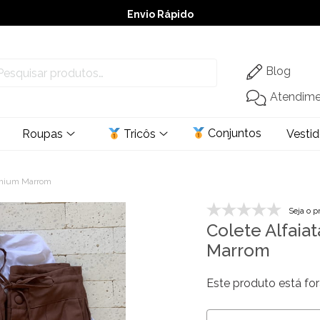
Envio Rápido
➚ Ofertas
– Até 60% OFF
Blog
Atendim
Conjuntos
Roupas
Tricôs
Vesti
remium Marrom
Seja o p
Colete Alfaia
Marrom
Este produto está for