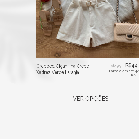
R$
44
Cropped Ciganinha Crepe
R$
89,90
Parcele em até 4x
Xadrez Verde Laranja
R$
1
VER OPÇÕES