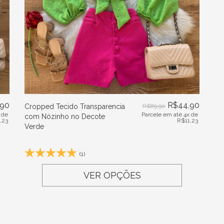
,90
R$
44,90
Cropped Tecido Transparencia
R$
89,90
 de
Parcele em até 4x de
com Nózinho no Decote
1,23
R$
11,23
Verde
(1)
VER OPÇÕES