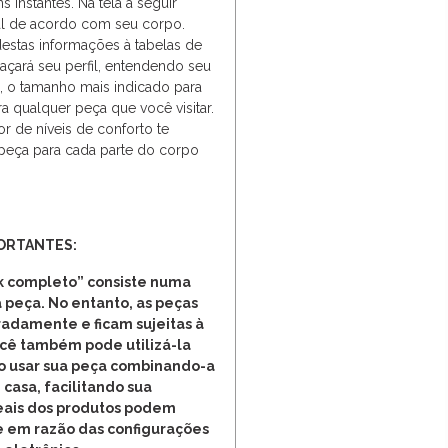
 instantes. Na tela a seguir
tual de acordo com seu corpo.
stas informações à tabelas de
raçará seu perfil, entendendo seu
so, o tamanho mais indicado para
a qualquer peça que você visitar.
r de níveis de conforto te
 peça para cada parte do corpo
ORTANTES:
 completo” consiste numa
 peça. No entanto, as peças
adamente e ficam sujeitas à
ocê também pode utilizá-la
o usar sua peça combinando-a
 casa, facilitando sua
reais dos produtos podem
e em razão das configurações