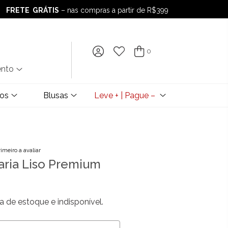
FRETE GRÁTIS
– nas compras a partir de R$399
FRETE GRÁTIS
– nas compras a partir de R$399
0
ento
dos
Blusas
Leve + | Pague –
rimeiro a avaliar
taria Liso Premium
a de estoque e indisponível.