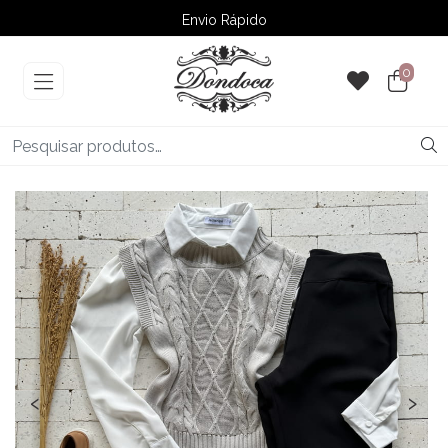
Envio Rápido
➚ Ofertas
– Até 60% OFF
0
‹
›