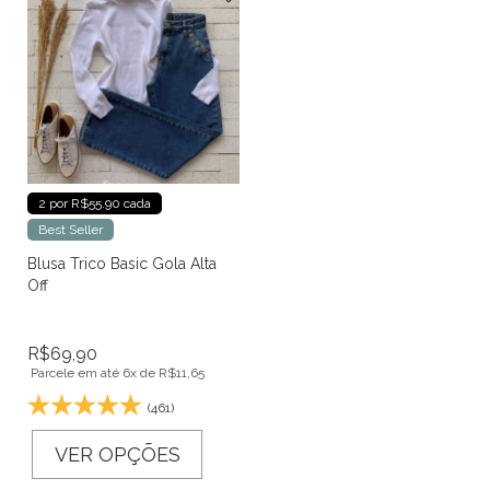
2 por R$55.90 cada
Best Seller
Blusa Trico Basic Gola Alta
Off
R$
69,90
Parcele em até 6x de
R$
11,65
(461)
VER OPÇÕES