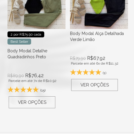
Body Modal Alça Detalhada
2 por R$75.90 cada
Verde Limão
Best Seller
Body Modal Detalhe
Quadradinhos Preto
R$
67,92
R$
79,90
Parcele em até 6x de
R$
11,32
(1)
R$
76,42
R$
89,90
Parcele em até 7x de
R$
10,92
VER OPÇÕES
(15)
VER OPÇÕES