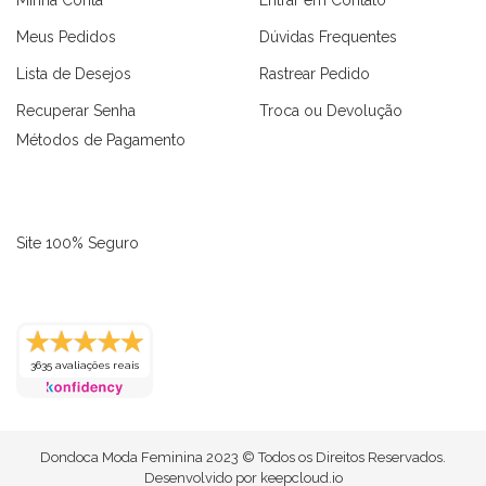
Meus Pedidos
Dúvidas Frequentes
Lista de Desejos
Rastrear Pedido
Recuperar Senha
Troca ou Devolução
Métodos de Pagamento
Site 100% Seguro
as
Macaquinhos
Blusas
Vestidos
Calças
Conjuntos
3635 avaliações reais
Dondoca Moda Feminina 2023 © Todos os Direitos Reservados.
Desenvolvido por
keepcloud.io