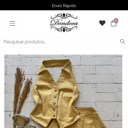
Envio Rápido
➚ Ofertas
– Até 60% OFF
0
‹
›