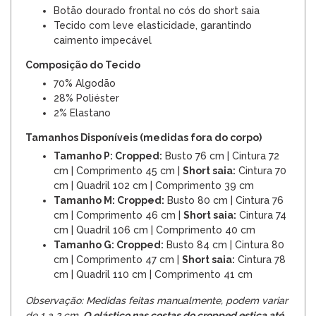
Botão dourado frontal no cós do short saia
Tecido com leve elasticidade, garantindo
caimento impecável
Composição do Tecido
70% Algodão
28% Poliéster
2% Elastano
Tamanhos Disponíveis (medidas fora do corpo)
Tamanho P: Cropped:
Busto 76 cm | Cintura 72
cm | Comprimento 45 cm |
Short saia:
Cintura 70
cm | Quadril 102 cm | Comprimento 39 cm
Tamanho M: Cropped:
Busto 80 cm | Cintura 76
cm | Comprimento 46 cm |
Short saia:
Cintura 74
cm | Quadril 106 cm | Comprimento 40 cm
Tamanho G: Cropped:
Busto 84 cm | Cintura 80
cm | Comprimento 47 cm |
Short saia:
Cintura 78
cm | Quadril 110 cm | Comprimento 41 cm
Observação: Medidas feitas manualmente, podem variar
de 1 a 2 cm.
O elástico nas costas do cropped estica até