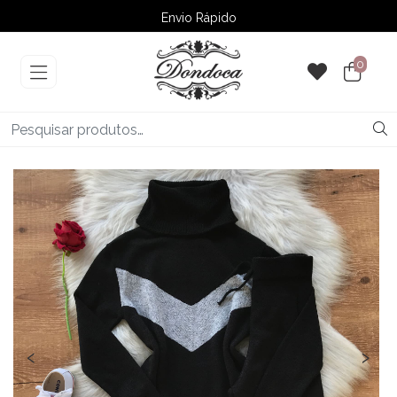
Envio Rápido
➚ Ofertas
– Até 60% OFF
0
‹
›