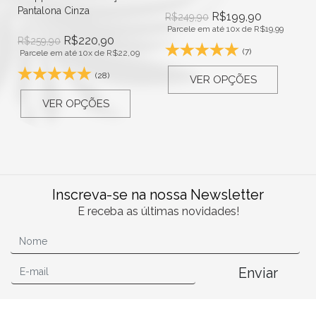
Pantalona Cinza
R$
199,90
R$
249,90
Parcele em até 10x de
R$
19,99
R$
220,90
R$
259,90
(7)
Parcele em até 10x de
R$
22,09
(28)
VER OPÇÕES
VER OPÇÕES
Inscreva-se na nossa Newsletter
E receba as últimas novidades!
Enviar