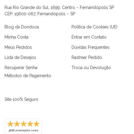
Rua Rio Grande do Sul, 1699, Centro – Fernandópolis SP
CEP: 15600-067, Fernandópolis – SP
Blog da Dondoca
Política de Cookies (UE)
Minha Conta
Entrar em Contato
Meus Pedidos
Dúvidas Frequentes
Lista de Desejos
Rastrear Pedido
Recuperar Senha
Troca ou Devolução
Métodos de Pagamento
Site 100% Seguro
as
Macaquinhos
Blusas
Vestidos
Calças
Conjuntos
3626 avaliações reais