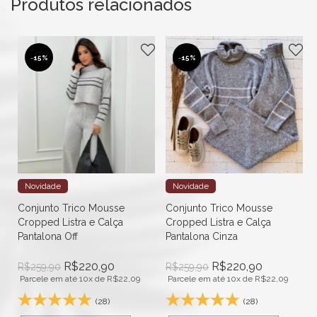
Produtos relacionados
-
15%
-
15%
Novidade
Novidade
Conjunto Trico Mousse
Conjunto Trico Mousse
Cropped Listra e Calça
Cropped Listra e Calça
Pantalona Off
Pantalona Cinza
R$
220,90
R$
220,90
R$
259,90
R$
259,90
Parcele em até 10x de
R$
22,09
Parcele em até 10x de
R$
22,09
(28)
(28)