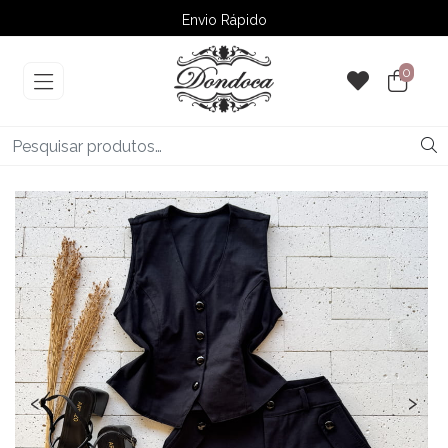
Envio Rápido
➚ Ofertas
– Até 60% OFF
0
‹
›