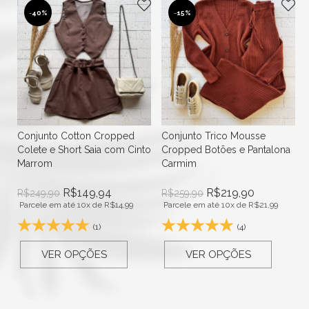
-
40%
-
15%
Conjunto Cotton Cropped
Conjunto Trico Mousse
Colete e Short Saia com Cinto
Cropped Botões e Pantalona
Marrom
Carmim
R$
149,94
R$
219,90
R$
249,90
R$
259,90
Parcele em até 10x de
R$
14,99
Parcele em até 10x de
R$
21,99
(1)
(4)
VER OPÇÕES
VER OPÇÕES