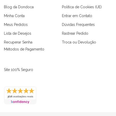
Blog da Dondoca
Política de Cookies (UE)
Minha Conta
Entrar em Contato
Meus Pedidos
Dúvidas Frequentes
Lista de Desejos
Rastrear Pedido
Recuperar Senha
Troca ou Devolução
Métodos de Pagamento
Site 100% Seguro
as
Macaquinhos
Blusas
Vestidos
Calças
Conjuntos
3626 avaliações reais