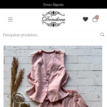
Envio Rápido
➚ Ofertas
– Até 60% OFF
0
‹
›