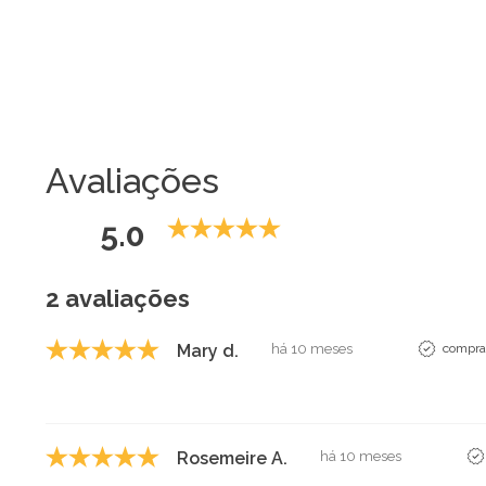
Avaliações
5.0
2 avaliações
Mary d.
há 10 meses
comprad
Rosemeire A.
há 10 meses