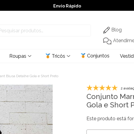
Envio Rápido
➚ Ofertas
– Até 60% OFF
Blog
Atendim
Conjuntos
Roupas
Tricôs
Vesti
nt Blusa Detalhe Gola e Short Preto
2 avalia
Conjunto Marr
Gola e Short 
Este produto está for