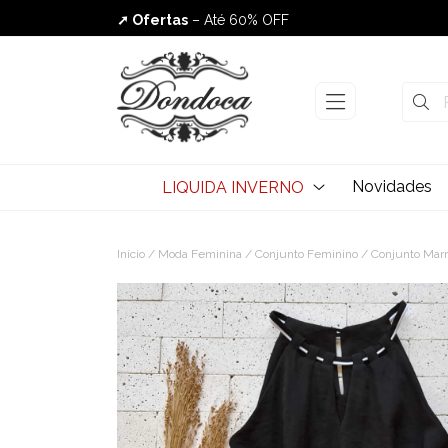
➚ Ofertas
– Até 60% OFF
Envio Rápido
Novidades
LIQUIDA INVERNO
Início
/
Moda Feminina
/
Conjunto Feminino
/ Conjunto Marra