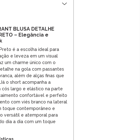
ANT BLUSA DETALHE
ETO – Elegância e
k
Preto é a escolha ideal para
ação e leveza em um visual
raz um charme único com o
etalhe na gola com passantes
branca, além de alças finas que
 Já o short acompanha a
 cós largo e elástico na parte
 caimento confortável e perfeito
nto com viés branco na lateral
um toque contemporâneo e
o versátil e atemporal para
o dia a dia com um toque
ísticas