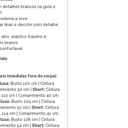
m detalhes brancos na gola e
rt
derna e leve
as finas e decote com detalhe
alto, elástico traseiro e
és branco
 confortável
cido
is (medidas fora do corpo)
lusa:
Busto 100 cm | Cintura
primento 50 cm |
Short:
Cintura
il 110 cm | Comprimento 40 cm
lusa:
Busto 104 cm | Cintura
rimento 52 cm |
Short:
Cintura
il 114 cm | Comprimento 41 cm
lusa:
Busto 108 cm | Cintura
rimento 54 cm |
Short:
Cintura