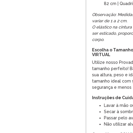
82 cm | Quadr
Observação: Medida
variar de 1 a 2 cm.
O elástico na cintur
ser esticado, propo
corpo.
Escolha o Tamanho
VIRTUAL
Utilize nosso Provad
tamanho perfeito! B
sua altura, peso e i
tamanho ideal com 9
segurança e menos 
Instruções de Cui
Lavar à mão o
Secar à somb
Passar pelo a
Não utilizar al