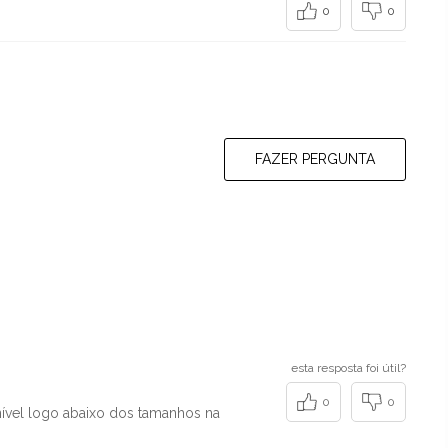
0
0
FAZER PERGUNTA
esta resposta foi útil?
0
0
nível logo abaixo dos tamanhos na