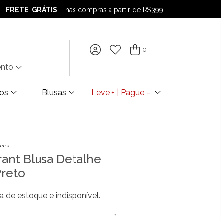
FRETE GRÁTIS
– nas compras a partir de R$399
FRETE GRÁTIS
– nas compras a partir de R$399
0
ento
dos
Blusas
Leve + | Pague –
ções
ant Blusa Detalhe
Preto
a de estoque e indisponível.