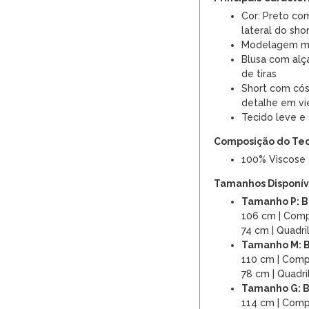
Cor: Preto co
lateral do sho
Modelagem mo
Blusa com alç
de tiras
Short com cós 
detalhe em vi
Tecido leve e
Composição do Te
100% Viscose
Tamanhos Disponíve
Tamanho P: B
106 cm | Com
74 cm | Quadr
Tamanho M: B
110 cm | Comp
78 cm | Quadr
Tamanho G: B
114 cm | Comp