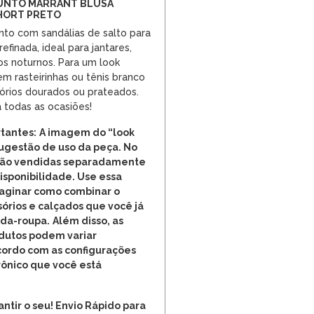
JUNTO MARRANT BLUSA
SHORT PRETO
to com sandálias de salto para
finada, ideal para jantares,
s noturnos. Para um look
em rasteirinhas ou tênis branco
sórios dourados ou prateados.
 todas as ocasiões!
tantes:
A imagem do “look
ugestão de uso da peça. No
 são vendidas separadamente
disponibilidade. Use essa
maginar como combinar o
órios e calçados que você já
rda-roupa.
Além disso, as
odutos podem variar
cordo com as configurações
rônico que você está
ntir o seu! Envio Rápido para