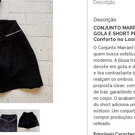
Descrição
Descrição
CONJUNTO MARR
GOLA E SHORT PR
Conforto no Loo
O Conjunto Marrant 
quem busca sofistic
moderno. A blusa t
decote em gota e d
e tira contrastante 
realçam os ombros.
proposta clean, com
de trás, garantindo
no corpo. O acabame
do short adiciona 
estiloso. Um conjunt
compor produções d
refinado.
Principais Caracter