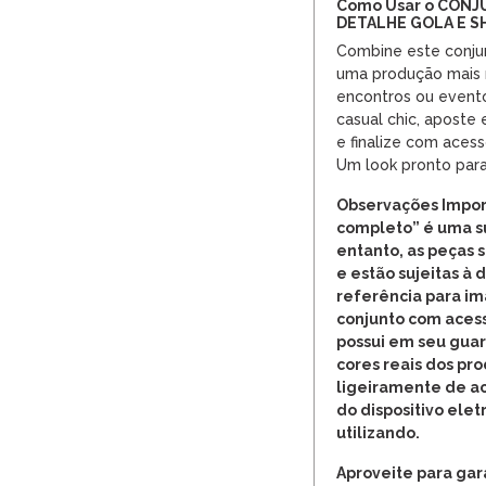
Como Usar o CON
DETALHE GOLA E 
Combine este conjun
uma produção mais re
encontros ou evento
casual chic, aposte 
e finalize com aces
Um look pronto para
Observações Impor
completo” é uma s
entanto, as peças
e estão sujeitas à 
referência para i
conjunto com acess
possui em seu gua
cores reais dos pr
ligeiramente de a
do dispositivo elet
utilizando.
Aproveite para gara