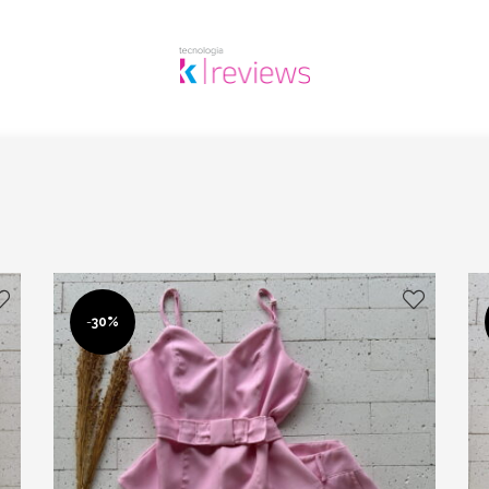
-
30%