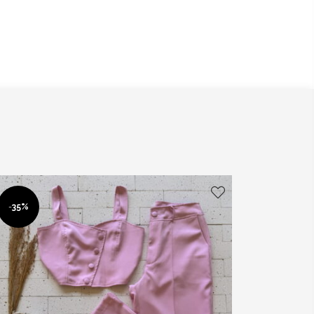
-
35%