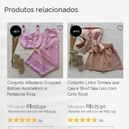
Produtos relacionados
-
35%
-
20%
Conjunto Alfaiataria Cropped
Conjunto Linho Tomara que
Botões Assimétrico e
Caia e Short Saia Liso com
Pantalona Rosa
Cinto Rosê
R$
155,94
R$
175,90
R$
239,90
R$
219,90
Parcele em até 10x de
R$
15,59
Parcele em até 10x de
R$
17,59
(5)
(6)