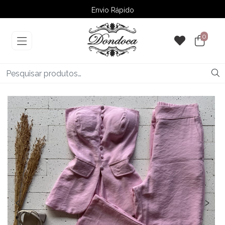
Envio Rápido
➚ Ofertas
– Até 60% OFF
0
‹
›