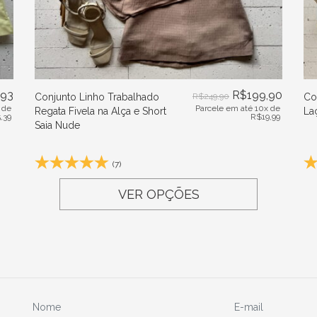
,93
R$
199,90
Conjunto Linho Trabalhado
R$
249,90
Co
 de
Parcele em até 10x de
Regata Fivela na Alça e Short
La
5,39
R$
19,99
Saia Nude
(7)
VER OPÇÕES