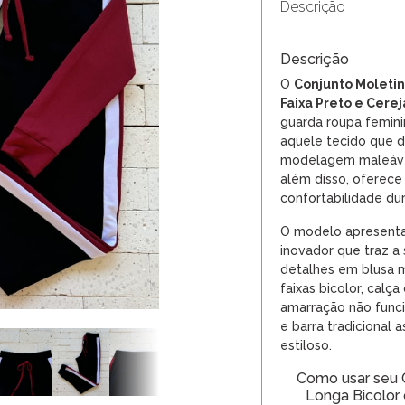
Descrição
Descrição
O
Conjunto Moleti
Faixa Preto e Cere
guarda roupa femini
aquele tecido que 
modelagem maleável
além disso, oferece
confortabilidade du
O modelo apresent
inovador que traz 
detalhes em blusa 
faixas bicolor, calç
amarração não funcio
e barra tradicional
estiloso.
Como usar seu 
Longa Bicolor 