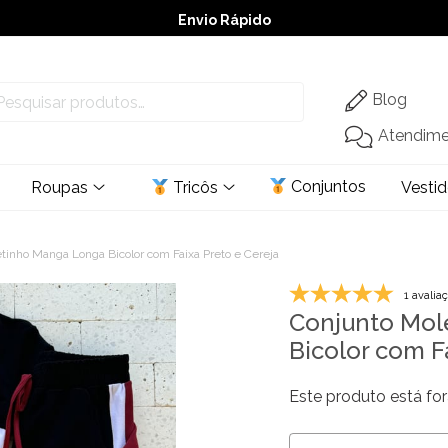
Envio Rápido
➚ Ofertas
– Até 60% OFF
Blog
Atendim
Conjuntos
Roupas
Tricôs
Vesti
tinho Manga Longa Bicolor com Faixa Preto e Cereja
1 avalia
Conjunto Mol
Bicolor com F
Este produto está for