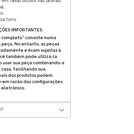
 em faixas bicolor nas laterais;
al;
o;
za forro.
ÇÕES IMPORTANTES:
 completo” consiste numa
 peça. No entanto, as peças
adamente e ficam sujeitas à
ocê também pode utilizá-la
o usar sua peça combinando-a
 casa, facilitando sua
reais dos produtos podem
e em razão das configurações
 eletrônico.
al