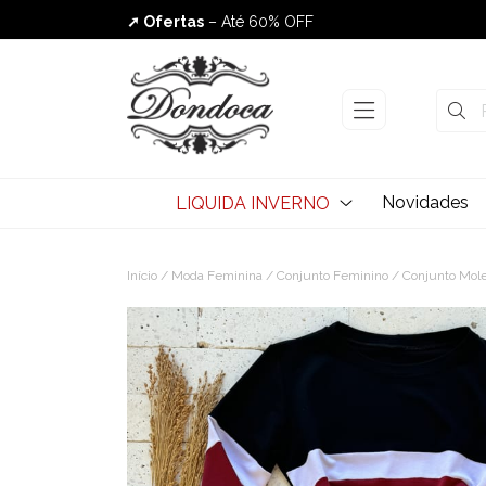
➚ Ofertas
– Até 60% OFF
Envio Rápido
Novidades
LIQUIDA INVERNO
Início
/
Moda Feminina
/
Conjunto Feminino
/ Conjunto Mole