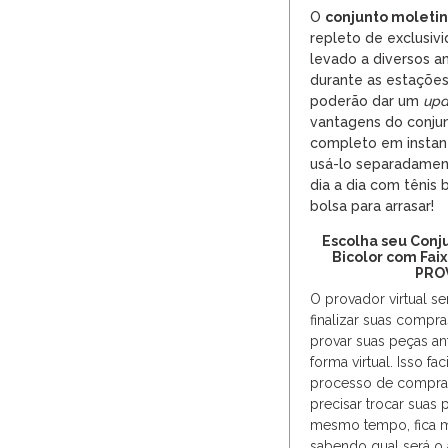
O
conjunto
moletin
repleto de exclusiv
levado a diversos a
durante as estações
poderão dar um
upd
vantagens do conju
completo em instant
usá-lo separadame
dia a dia com tênis 
bolsa para arrasar!
Escolha seu Conj
Bicolor com Fai
PRO
O provador virtual s
finalizar suas compra
provar suas peças an
forma virtual. Isso fa
processo de compras
precisar trocar sua
mesmo tempo, fica mai
sabendo qual será o