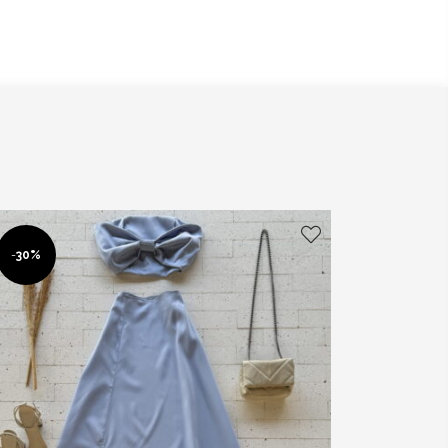
-
30%