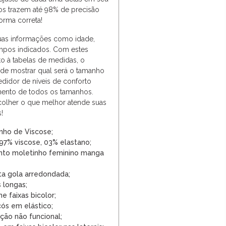
os trazem até 98% de precisão
orma correta!
suas informações como idade,
ampos indicados. Com estes
o à tabelas de medidas, o
de mostrar qual será o tamanho
edidor de níveis de conforto
ento de todos os tamanhos.
olher o que melhor atende suas
!
nho de Viscose;
7% viscose, 03% elastano;
nto moletinho feminino manga
ta gola arredondada;
 longas;
 faixas bicolor;
ós em elástico;
ão não funcional;