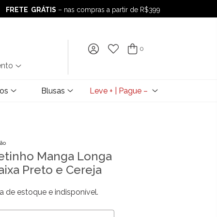
FRETE GRÁTIS
– nas compras a partir de R$399
FRETE GRÁTIS
– nas compras a partir de R$399
0
ento
dos
Blusas
Leve + | Pague –
ção
etinho Manga Longa
aixa Preto e Cereja
a de estoque e indisponível.