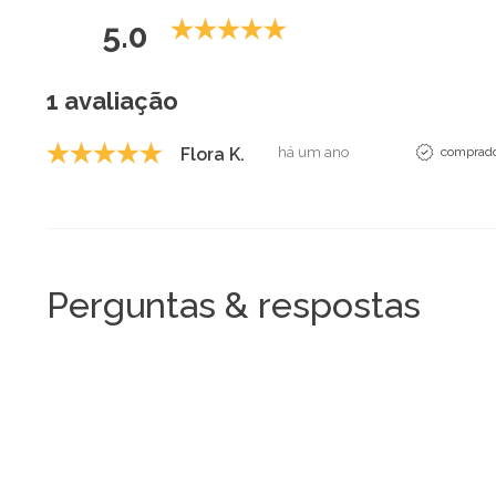
5.0
1 avaliação
Flora K.
há um ano
comprador
Perguntas & respostas