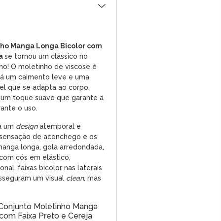
nho Manga Longa Bicolor com
ja
se tornou um clássico no
no! O moletinho de viscose é
dá um caimento leve e uma
 que se adapta ao corpo,
 um toque suave que garante a
rante o uso.
a um
design
atemporal e
a sensação de aconchego e os
manga longa, gola arredondada,
a com cós em elástico,
nal, faixas bicolor nas laterais
 asseguram um visual
clean,
mas
Conjunto Moletinho Manga
com Faixa Preto e Cereja