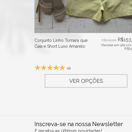
R$
153
Conjunto Linho Tomara que
R$
219,90
Parcele em até 10x
Caia e Short Luxo Amarelo
R$
1
(6)
VER OPÇÕES
Inscreva-se na nossa Newsletter
E receba as últimas novidades!