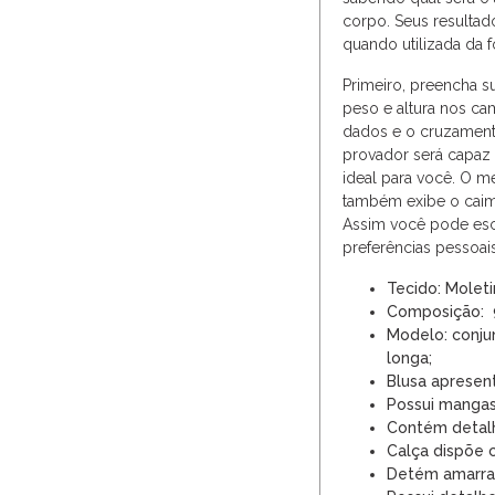
corpo. Seus resultad
quando utilizada da f
Primeiro, preencha 
peso e altura nos c
dados e o cruzament
provador será capaz 
ideal para você. O m
também exibe o caim
Assim você pode esc
preferências pessoais
Tecido: Moleti
Composição: 9
Modelo: conju
longa;
Blusa apresen
Possui mangas
Contém detalhe
Calça dispõe c
Detém amarraç