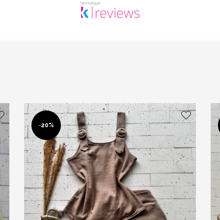
-
20%