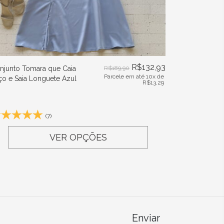
R$
132,93
njunto Tomara que Caia
R$
189,90
Parcele em até 10x de
ço e Saia Longuete Azul
R$
13,29
(7)
VER OPÇÕES
Enviar