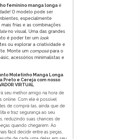
ho feminino manga longa
é
idade! O modelo pode ser
mbientes, especialmente
 mais frias e as combinações
ate
no visual. Uma das grandes
nto é poder ter um
look
es ou explorar a criatividade e
nte. Monte um
composè
para o
básic,
acessórios
minimalistas e
unto Moletinho Manga Longa
xa Preto e Cereja com nosso
VADOR VIRTUAL
erá seu melhor amigo na hora de
s online. Com ele é possível
tes de comprá-las, ainda que de
cilita e traz segurança ao seu
, reduzindo suas chances de
s peças quando chegarem. Ao
s fácil decidir entre as peças,
 ajuste de cada uma delas em seu