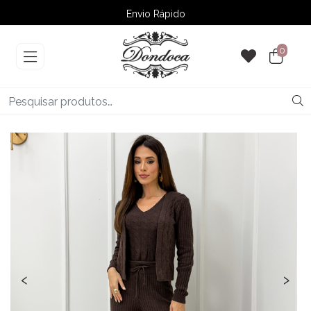
Envio Rápido
➚ Ofertas
– Até 60% OFF
0
‹
›