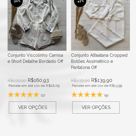
-
30%
-
42%
Conjunto Viscolinho Camisa
Conjunto Alfaiataria Cropped
e Short Detalhe Bordado Off
Botões Assimétrico e
Pantalona Off
R$
160,93
R$
139,90
R$
229,90
R$
239,90
Parcele em até 10x de
R$
16,09
Parcele em até 10x de
R$
13,99
(2)
(5)
VER OPÇÕES
VER OPÇÕES