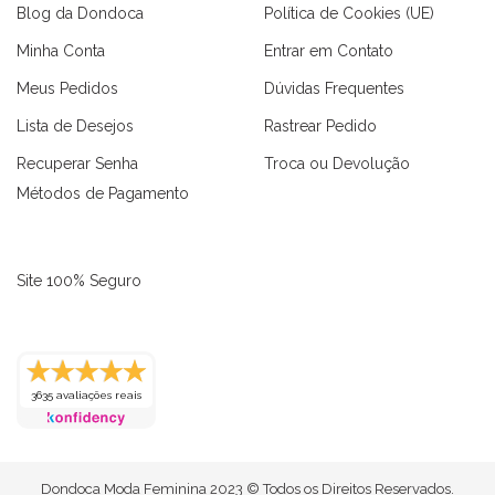
Blog da Dondoca
Política de Cookies (UE)
Minha Conta
Entrar em Contato
Meus Pedidos
Dúvidas Frequentes
Lista de Desejos
Rastrear Pedido
Recuperar Senha
Troca ou Devolução
Métodos de Pagamento
Site 100% Seguro
3635 avaliações reais
as
Macaquinhos
Blusas
Vestidos
Calças
Conjuntos
Dondoca Moda Feminina 2023 © Todos os Direitos Reservados.