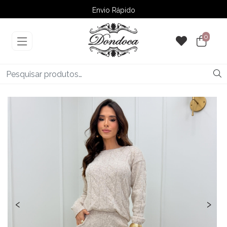
Envio Rápido
➚ Ofertas
– Até 60% OFF
0
‹
›