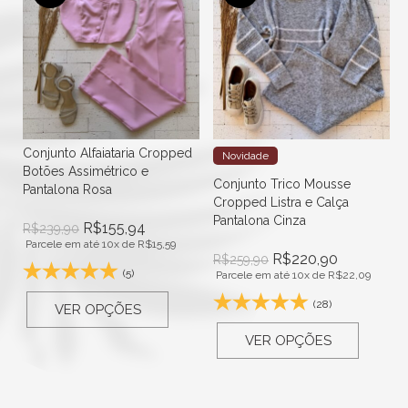
Conjunto Alfaiataria Cropped
Novidade
t
Botões Assimétrico e
Conjunto Trico Mousse
Pantalona Rosa
Cropped Listra e Calça
Pantalona Cinza
R$
155,94
R$
239,90
Parcele em até 10x de
R$
15,59
R$
220,90
R$
259,90
(5)
Parcele em até 10x de
R$
22,09
(28)
VER OPÇÕES
VER OPÇÕES