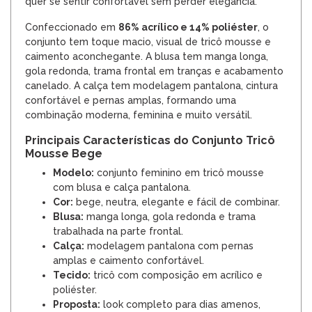
quer se sentir confortável sem perder elegância.
Confeccionado em
86% acrílico e 14% poliéster
, o
conjunto tem toque macio, visual de tricô mousse e
caimento aconchegante. A blusa tem manga longa,
gola redonda, trama frontal em tranças e acabamento
canelado. A calça tem modelagem pantalona, cintura
confortável e pernas amplas, formando uma
combinação moderna, feminina e muito versátil.
Principais Características do Conjunto Tricô
Mousse Bege
Modelo:
conjunto feminino em tricô mousse
com blusa e calça pantalona.
Cor:
bege, neutra, elegante e fácil de combinar.
Blusa:
manga longa, gola redonda e trama
trabalhada na parte frontal.
Calça:
modelagem pantalona com pernas
amplas e caimento confortável.
Tecido:
tricô com composição em acrílico e
poliéster.
Proposta:
look completo para dias amenos,