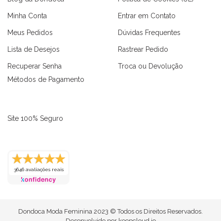
Minha Conta
Entrar em Contato
Meus Pedidos
Dúvidas Frequentes
Lista de Desejos
Rastrear Pedido
Recuperar Senha
Troca ou Devolução
Métodos de Pagamento
Site 100% Seguro
3646 avaliações reais
as
Macaquinhos
Blusas
Vestidos
Calças
Conjuntos
Dondoca Moda Feminina 2023 © Todos os Direitos Reservados.
Desenvolvido por
keepcloud.io