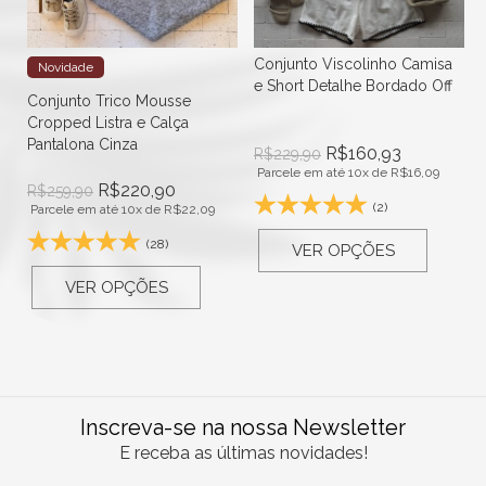
Conjunto Viscolinho Camisa
Novidade
e Short Detalhe Bordado Off
Conjunto Trico Mousse
Cropped Listra e Calça
Pantalona Cinza
R$
160,93
R$
229,90
Parcele em até 10x de
R$
16,09
R$
220,90
R$
259,90
(2)
Parcele em até 10x de
R$
22,09
(28)
VER OPÇÕES
VER OPÇÕES
Inscreva-se na nossa Newsletter
E receba as últimas novidades!