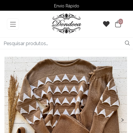
Envio Rápido
➚ Ofertas
– Até 60% OFF
0
‹
›