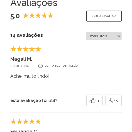
Avaliações
5.0
QUERO AVALIAR
14 avaliações
Magali M.
há um ano
comprador verificado
Achei muito lindo!
esta avaliação foi útil?
1
0
Fernanda C.