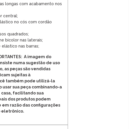
s longas com acabamento nos
r central;
elástico no cós com cordão
sos quadrados;
 bicolor nas laterais;
 elástico nas barras;
ORTANTES: A imagem do
onsiste numa sugestão de uso
o, as peças são vendidas
cam sujeitas à
ocê também pode utilizá-la
o usar sua peça combinando-a
 casa, facilitando sua
reais dos produtos podem
e em razão das configurações
 eletrônico.