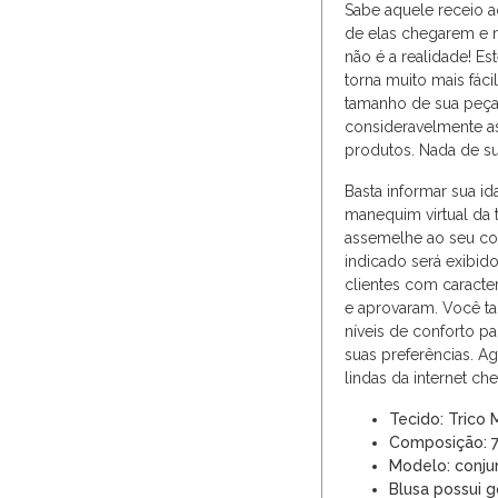
Sabe aquele receio 
de elas chegarem e 
não é a realidade! Est
torna muito mais fáci
tamanho de sua peça 
consideravelmente as
produtos. Nada de su
Basta informar sua ida
manequim virtual da 
assemelhe ao seu co
indicado será exibid
clientes com caracter
e aprovaram. Você 
níveis de conforto p
suas preferências. A
lindas da internet ch
Tecido: Trico 
Composição: 75
Modelo: conju
Blusa possui g