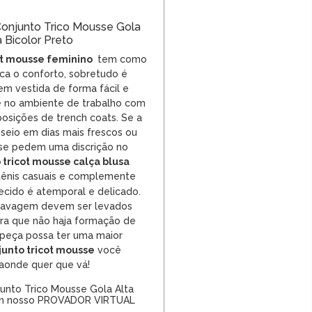
onjunto Trico Mousse Gola
a Bicolor Preto
ot mousse feminino
tem como
tica o conforto, sobretudo é
bem vestida de forma fácil e
e no ambiente de trabalho com
posições
de trench coats. Se a
seio em dias mais frescos ou
se pedem uma discrição no
 tricot mousse calça blusa
ênis casuais e complemente
ecido é atemporal e delicado.
 lavagem devem ser levados
ra que não haja formação de
a peça possa ter uma maior
unto tricot mousse
você
aonde quer que vá!
unto Trico Mousse Gola Alta
om nosso PROVADOR VIRTUAL