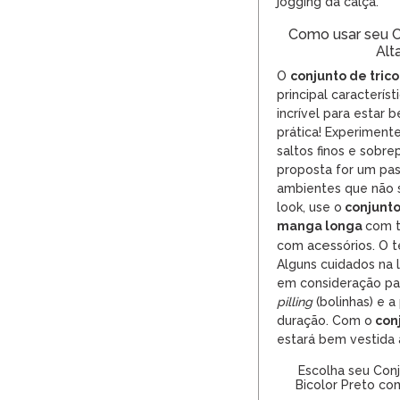
jogging da calça.
Como usar seu C
Alt
O
conjunto
de tric
principal caracterís
incrível para estar 
prática! Experiment
saltos finos e
sobre
proposta for um pas
ambientes que não 
look, use o
conjunto
manga longa
com t
acessórios
. O
com
t
Alguns cuidados na
em consideração pa
pilling
(bolinhas) e 
duração. Com o
conj
estará bem vestida 
Escolha seu Conj
Bicolor Preto c