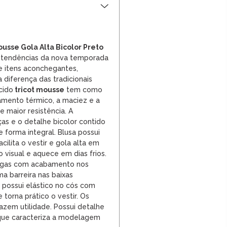
ousse Gola Alta Bicolor Preto
s tendências da nova temporada
e itens aconchegantes,
 diferença das tradicionais
cido
tricot mousse
tem como
lamento térmico, a maciez e a
e maior resistência. A
s e o detalhe bicolor contido
e forma integral. Blusa possui
cilita o vestir e gola alta em
 visual e aquece em dias frios.
gas com acabamento nos
a barreira nas baixas
 possui elástico no cós com
 torna prático o vestir. Os
azem utilidade. Possui detalhe
 que caracteriza a modelagem