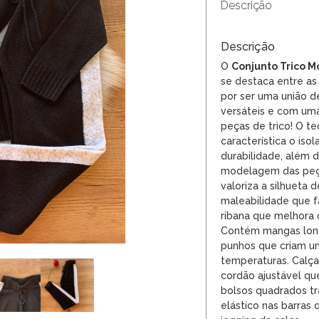
Descrição
Descrição
O
Conjunto Trico M
se destaca entre a
por ser uma união d
versáteis e com uma
peças de trico! O te
característica o iso
durabilidade, além d
modelagem das peça
valoriza a silhueta d
maleabilidade que fa
ribana que melhora o
Contém mangas lon
punhos que criam um
temperaturas. Calça
cordão ajustável que
bolsos quadrados tr
elástico nas barras