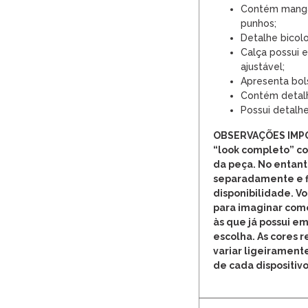
Contém manga
punhos;
Detalhe bicolo
Calça possui 
ajustável;
Apresenta bol
Contém detalhe
Possui detalhe
OBSERVAÇÕES IMP
“look completo” c
da peça. No entant
separadamente e fi
disponibilidade. V
para imaginar com
às que já possui em
escolha. As cores 
variar ligeirament
de cada dispositivo