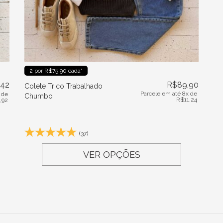
2 por R$75.90 cada*
,42
R$
89,90
Colete Trico Trabalhado
Parcele em até 8x de
 de
Chumbo
R$
11,24
,92
(37)
VER OPÇÕES