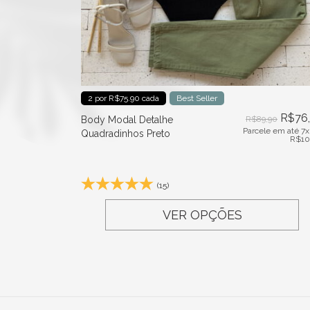
2 por R$75.90 cada
Best Seller
R$
76
Body Modal Detalhe
R$
89,90
Parcele em até 7x
Quadradinhos Preto
R$
10
(15)
VER OPÇÕES