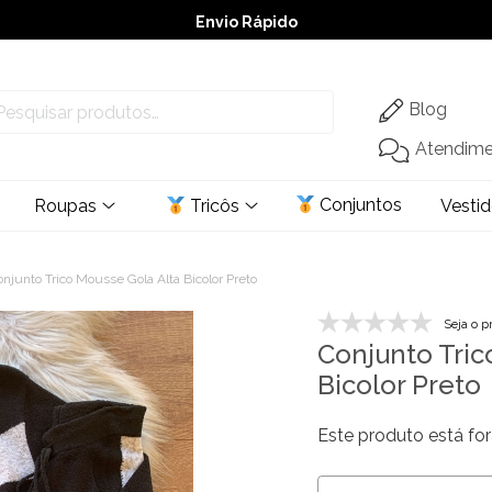
Envio Rápido
➚ Ofertas
– Até 60% OFF
Blog
Atendim
Conjuntos
Roupas
Tricôs
Vesti
njunto Trico Mousse Gola Alta Bicolor Preto
Seja o p
Conjunto Tric
Bicolor Preto
Este produto está for