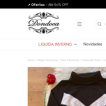
➚ Ofertas
– Até 60% OFF
Envio Rápido
Novidades
LIQUIDA INVERNO
Início
/
Moda Feminina
/
Tricô Feminino
/
Conjunto Tricô
/ Co