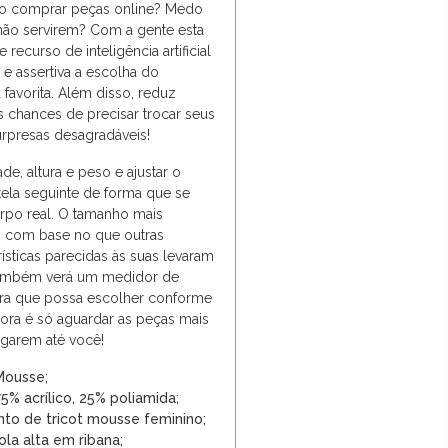
ao comprar peças online? Medo
não servirem? Com a gente esta
e recurso de inteligência artificial
l e assertiva a escolha do
favorita. Além disso, reduz
 chances de precisar trocar seus
rpresas desagradáveis!
de, altura e peso e ajustar o
tela seguinte de forma que se
rpo real. O tamanho mais
o com base no que outras
ísticas parecidas às suas levaram
também verá um medidor de
ara que possa escolher conforme
gora é só aguardar as peças mais
egarem até você!
Mousse;
% acrílico, 25% poliamida;
nto de tricot mousse feminino;
ola alta em ribana;