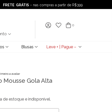
FRETE GRÁTIS
– nas compras a partir de R$399
FRETE GRÁTIS
– nas compras a partir de R$399
0
ento
dos
Blusas
Leve + | Pague –
rimeiro a avaliar
o Mousse Gola Alta
a de estoque e indisponível.