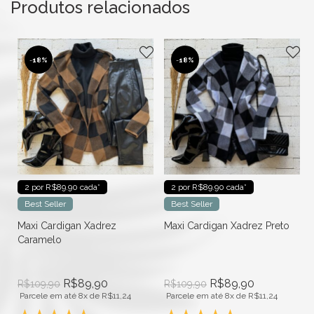
Produtos relacionados
-
18%
-
18%
2 por R$89.90 cada*
2 por R$89.90 cada*
Best Seller
Best Seller
Maxi Cardigan Xadrez
Maxi Cardigan Xadrez Preto
Caramelo
R$
89,90
R$
89,90
R$
109,90
R$
109,90
Parcele em até 8x de
R$
11,24
Parcele em até 8x de
R$
11,24