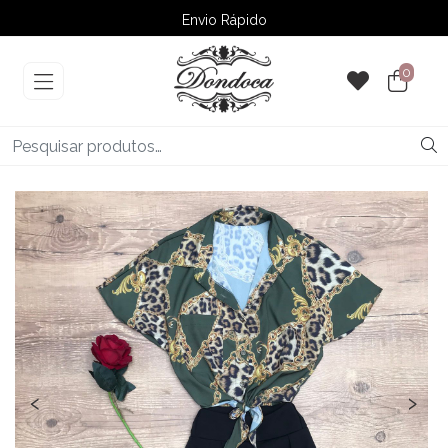
Envio Rápido
➚ Ofertas
– Até 60% OFF
0
‹
›