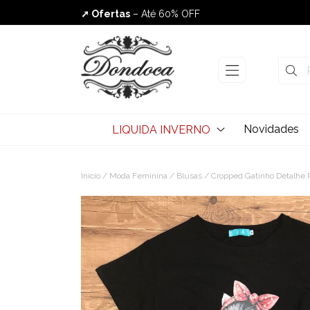
➚ Ofertas
– Até 60% OFF
Envio Rápido
Novidades
LIQUIDA INVERNO
Início
/
Moda Feminina
/
Blusas
/ Cropped Gatinho Detalhe P