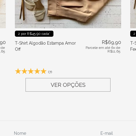
2 por R$45.90 cada*
2
,90
R$
69,90
T-Shirt Algodão Estampa Amor
T-
 de
Parcele em até 6x de
Off
Fe
1,65
R$
11,65
(7)
VER OPÇÕES