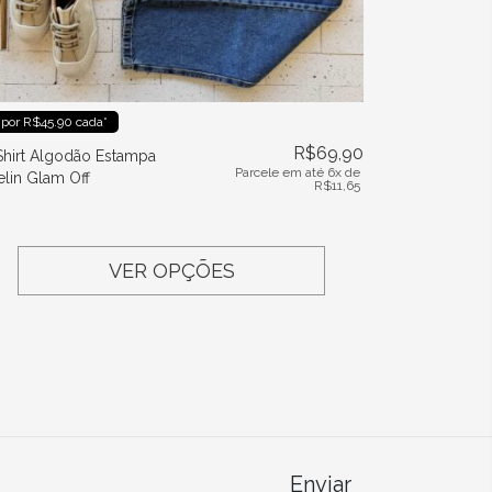
 por R$45.90 cada*
R$
69,90
Shirt Algodão Estampa
Parcele em até 6x de
elin Glam Off
R$
11,65
VER OPÇÕES
Enviar