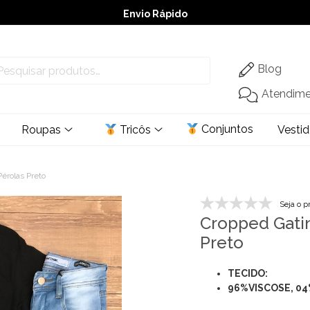
Envio Rápido
➚ Ofertas
– Até 60% OFF
Blog
Atendim
Conjuntos
Roupas
Tricôs
Vesti
érolas Preto
Seja o p
Cropped Gati
Preto
TECIDO:
96%VISCOSE, 0