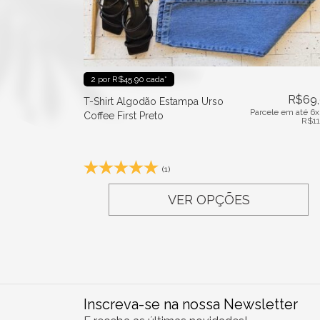
2 por R$45.90 cada*
R$
69
T-Shirt Algodão Estampa Urso
Parcele em até 6x
Coffee First Preto
R$
1
(1)
VER OPÇÕES
Inscreva-se na nossa Newsletter