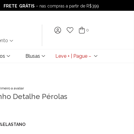
FRETE GRÁTIS
– nas compras a partir de R$399
FRETE GRÁTIS
– nas compras a partir de R$399
0
ento
dos
Blusas
Leve + | Pague –
rimeiro a avaliar
nho Detalhe Pérolas
4%ELASTANO