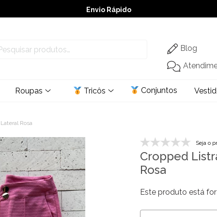
Envio Rápido
➚ Ofertas
– Até 60% OFF
Blog
Atendim
Conjuntos
Roupas
Tricôs
Vesti
 Lateral Rosa
Seja o p
Cropped Listr
Rosa
Este produto está for