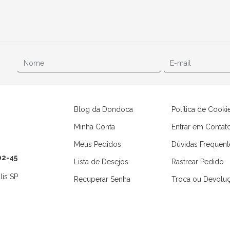
Blog da Dondoca
Política de Cooki
Minha Conta
Entrar em Contat
Meus Pedidos
Dúvidas Frequent
02-45
Lista de Desejos
Rastrear Pedido
lis SP
Recuperar Senha
Troca ou Devolu
Camisas
Macaquinhos