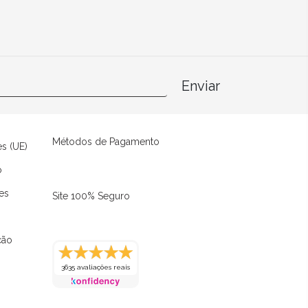
Enviar
Métodos de Pagamento
es (UE)
o
es
Site 100% Seguro
ção
3635 avaliações reais