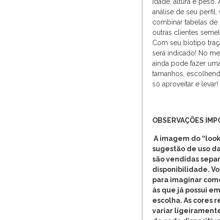
idade, altura e peso. 
análise de seu perfil
combinar tabelas de
outras clientes seme
Com seu biotipo traç
será indicado! No me
ainda pode fazer um
tamanhos, escolhend
só aproveitar e levar!
OBSERVAÇÕES IMP
A imagem do “look
sugestão de uso da
são vendidas separ
disponibilidade. V
para imaginar com
às que já possui em
escolha. As cores 
variar ligeirament