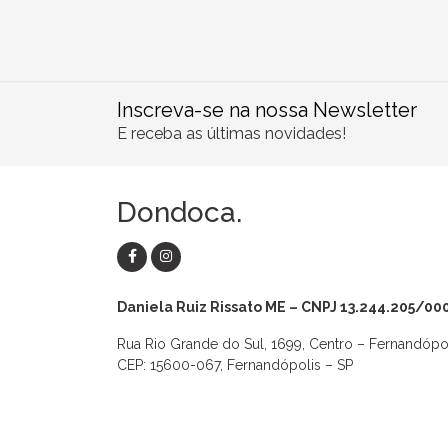
Inscreva-se na nossa Newsletter
E receba as últimas novidades!
Dondoca.
Daniela Ruiz Rissato ME – CNPJ 13.244.205/00
Rua Rio Grande do Sul, 1699, Centro – Fernandópo
CEP: 15600-067, Fernandópolis – SP
as
Macaquinhos
Blusas
Vestidos
Calças
Conjuntos