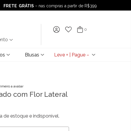
FRETE GRÁTIS
– nas compras a partir de R$399
FRETE GRÁTIS
– nas compras a partir de R$399
0
ento
dos
Blusas
Leve + | Pague –
rimeiro a avaliar
ado com Flor Lateral
a de estoque e indisponível.