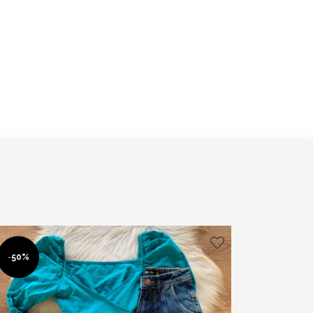
-
50%