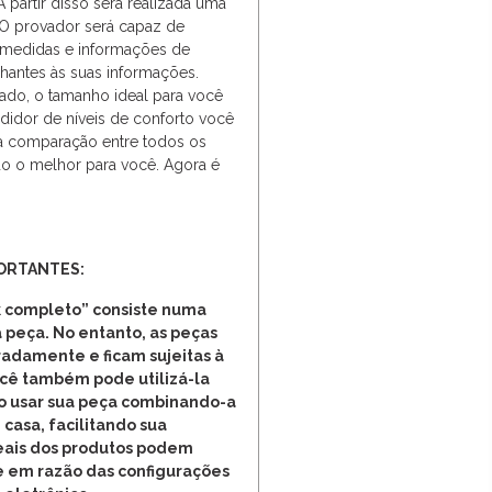
A partir disso será realizada uma
. O provador será capaz de
 medidas e informações de
lhantes às suas informações.
ado, o tamanho ideal para você
didor de níveis de conforto você
a comparação entre todos os
o o melhor para você. Agora é
ORTANTES:
 completo” consiste numa
 peça. No entanto, as peças
adamente e ficam sujeitas à
ocê também pode utilizá-la
o usar sua peça combinando-a
 casa, facilitando sua
reais dos produtos podem
e em razão das configurações