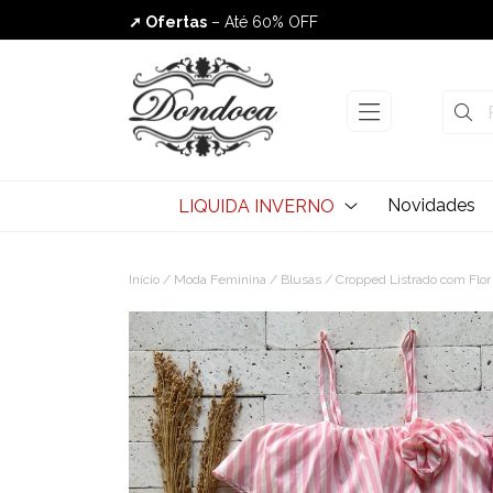
➚ Ofertas
– Até 60% OFF
Envio Rápido
Novidades
LIQUIDA INVERNO
Início
/
Moda Feminina
/
Blusas
/ Cropped Listrado com Flor