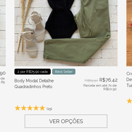
2 por R$75.90 cada
Best Seller
,90
Cr
 de
R$
76,42
De
Body Modal Detalhe
R$
89,90
1,65
Tu
Parcele em até 7x de
Quadradinhos Preto
R$
10,92
(15)
VER OPÇÕES