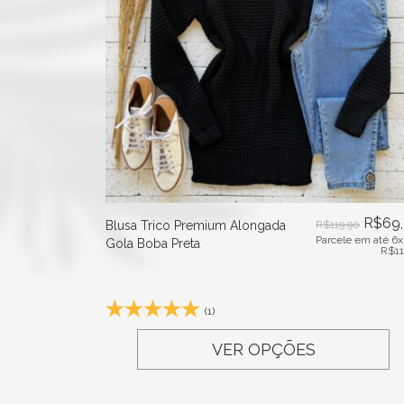
R$
69
Blusa Trico Premium Alongada
R$
119,90
Parcele em até 6x
Gola Boba Preta
R$
1
(1)
VER OPÇÕES