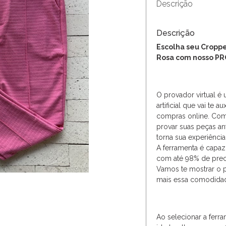
Descrição
Descrição
Escolha seu Croppe
Rosa com nosso P
O provador virtual é 
artificial que vai te a
compras online. Com
provar suas peças ant
torna sua experiênci
A ferramenta é capaz
com até 98% de preci
Vamos te mostrar o p
mais essa comodida
Ao selecionar a fer