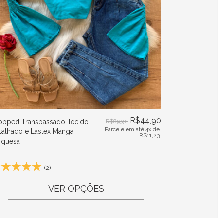
R$
44,90
opped Transpassado Tecido
R$
89,90
Parcele em até 4x de
talhado e Lastex Manga
R$
11,23
rquesa
(2)
VER OPÇÕES