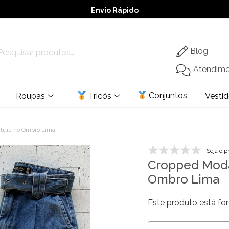
Envio Rápido
➚ Ofertas
– Até 60% OFF
Blog
Atendim
Conjuntos
Roupas
Tricôs
Vesti
rtura no Ombro Lima
Seja o p
Cropped Modal
Ombro Lima
Este produto está for