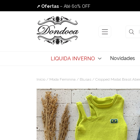
➚ Ofertas
– Até 60% OFF
Envio Rápido
Novidades
LIQUIDA INVERNO
Início
/
Moda Feminina
/
Blusas
/ Cropped Modal Brasil Abe