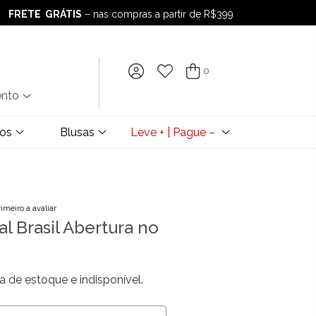
FRETE GRÁTIS
– nas compras a partir de R$399
FRETE GRÁTIS
– nas compras a partir de R$399
0
ento
dos
Blusas
Leve + | Pague –
rimeiro a avaliar
 Brasil Abertura no
a de estoque e indisponível.