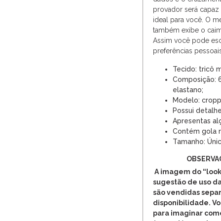
provador será capaz 
ideal para você. O m
também exibe o caim
Assim você pode esc
preferências pessoais
Tecido: tricô 
Composição: 6
elastano;
Modelo: croppe
Possui detalh
Apresentas alç
Contém gola 
Tamanho: Únic
OBSERVA
A imagem do “look
sugestão de uso da
são vendidas separ
disponibilidade. V
para imaginar com