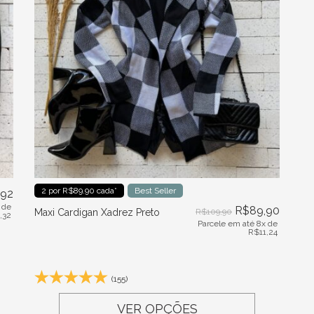
2 por R$89.90 cada*
Best Seller
,92
 de
R$
89,90
Maxi Cardigan Xadrez Preto
R$
109,90
1,32
Parcele em até 8x de
R$
11,24
(155)
VER OPÇÕES