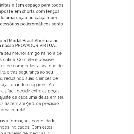
initas e tem espaço para todos
, aposte em shorts com lenços
s de amarração ou calça mom
cessórios
policromáticos serão
ped Modal Brasil Abertura no
m nosso PROVADOR VIRTUAL
erá seu melhor amigo na hora de
s online. Com ele é possível
tes de comprá-las, ainda que de
cilita e traz segurança ao seu
, reduzindo suas chances de
s peças quando chegarem. Ao
s fácil decidir entre as peças,
 ajuste de cada uma delas em seu
os trazem até 98% de precisão
orma correta!
suas informações como idade,
ampos indicados. Com estes
o à tabelas de medidas, o