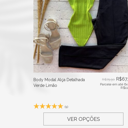
R$
67
Body Modal Alça Detalhada
R$
79,90
Parcele em até 6x
Verde Limão
R$
1
(1)
VER OPÇÕES