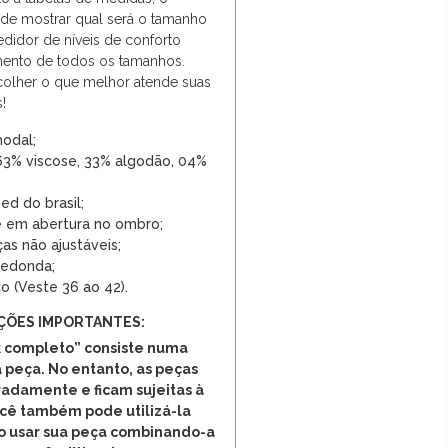
de mostrar qual será o tamanho
edidor de níveis de conforto
ento de todos os tamanhos.
olher o que melhor atende suas
!
modal;
3% viscose, 33% algodão, 04%
d do brasil;
e em abertura no ombro;
as não ajustáveis;
redonda;
o (Veste 36 ao 42).
ÇÕES IMPORTANTES:
 completo” consiste numa
 peça. No entanto, as peças
adamente e ficam sujeitas à
ocê também pode utilizá-la
o usar sua peça combinando-a