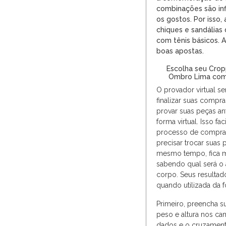
combinações são inf
os gostos. Por isso
chiques e sandália
com tênis básicos.
A
boas apostas.
Escolha seu Crop
Ombro Lima co
O provador virtual s
finalizar suas compra
provar suas peças an
forma virtual. Isso fa
processo de compras
precisar trocar sua
mesmo tempo, fica mai
sabendo qual será o
corpo. Seus resultad
quando utilizada da f
Primeiro, preencha 
peso e altura nos c
dados e o cruzament