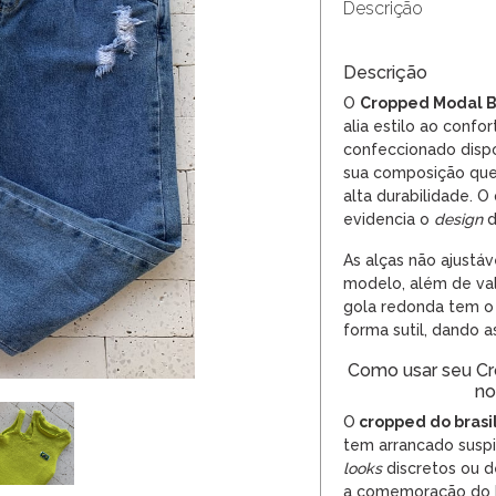
Descrição
Descrição
O
Cropped Modal B
alia estilo ao confo
confeccionado dispo
sua composição que
alta durabilidade. 
evidencia o
design
d
As alças não ajustá
modelo, além de val
gola redonda tem o
forma sutil, dando 
Como usar seu Cr
no
O
cropped
do brasi
tem arrancado suspi
looks
discretos ou d
a comemoração do H