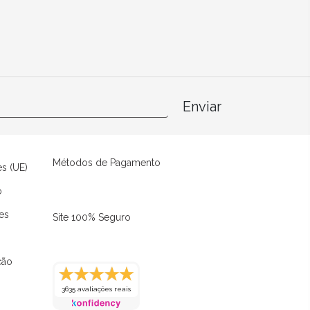
Enviar
Métodos de Pagamento
es (UE)
o
es
Site 100% Seguro
ção
3635 avaliações reais