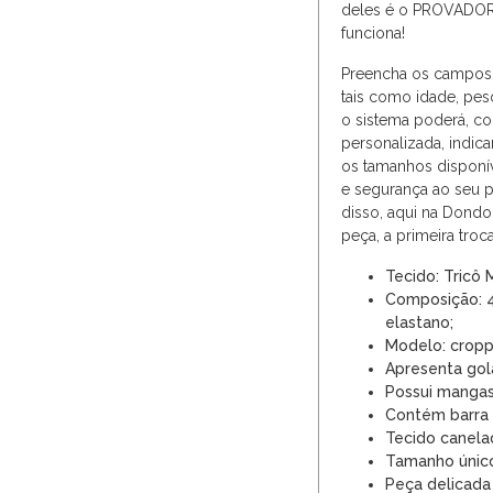
deles é o PROVADO
funciona!
Preencha os campos 
tais como idade, peso
o sistema poderá, c
personalizada, indica
os tamanhos disponíve
e segurança ao seu 
disso, aqui na Dondoc
peça, a primeira troc
Tecido: Tricô 
Composição: 4
elastano;
Modelo: crop
Apresenta gola
Possui mangas
Contém barra t
Tecido canela
Tamanho únic
Peça delicada