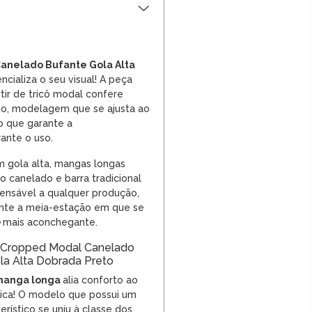
anelado Bufante Gola Alta
ncializa o seu visual! A peça
tir de tricô modal confere
do, modelagem que se ajusta ao
o que garante a
rante o uso.
 gola alta, mangas longas
do canelado e barra tradicional
pensável a qualquer produção,
nte a meia-estação em que se
mais aconchegante.
 Cropped Modal Canelado
la Alta Dobrada Preto
manga longa
alia conforto ao
nica! O modelo que possui um
rístico se uniu à classe dos