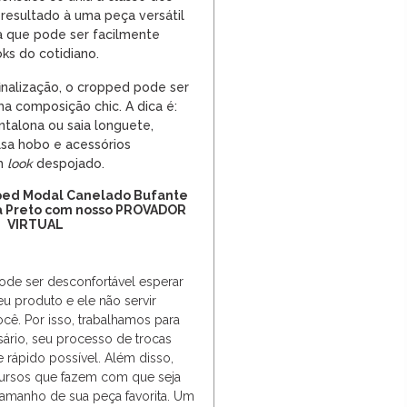
 resultado à uma peça versátil
a que pode ser facilmente
oks do cotidiano.
inalização, o cropped pode ser
 composição chic. A dica é:
talona ou saia longuete,
olsa hobo e
acessórios
um
look
despojado.
ped Modal Canelado Bufante
a Preto com nosso PROVADOR
VIRTUAL
de ser desconfortável esperar
u produto e ele não servir
cê. Por isso, trabalhamos para
sário, seu processo de trocas
 e rápido possível. Além disso,
cursos que fazem com que seja
 tamanho de sua peça favorita. Um