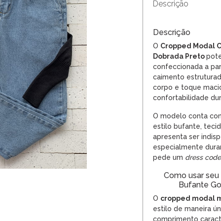
Descrição
Descrição
O
Cropped Modal C
Dobrada Preto
pote
confeccionada a par
caimento estrutura
corpo e toque maci
confortabilidade du
O modelo conta com
estilo bufante, teci
apresenta ser indis
especialmente dura
pede um
dress code
Como usar seu
Bufante Go
O
cropped
modal 
estilo de maneira ú
comprimento caracte