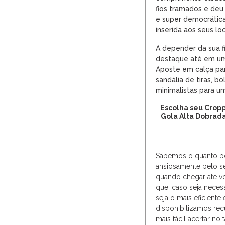
fios tramados e deu
e super democrátic
inserida aos seus lo
A depender da sua f
destaque até em uma
Aposte em calça pan
sandália de tiras, b
minimalistas para 
Escolha seu Crop
Gola Alta Dobrad
Sabemos o quanto po
ansiosamente pelo se
quando chegar até vo
que, caso seja neces
seja o mais eficiente
disponibilizamos re
mais fácil acertar no