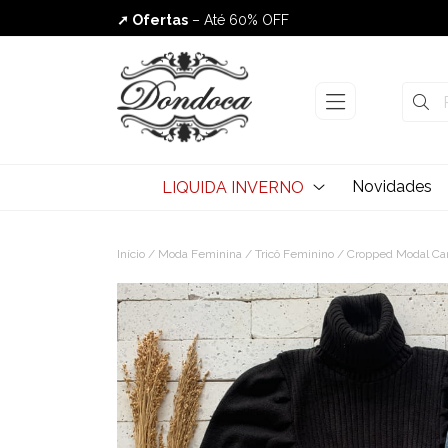
➚ Ofertas
– Até 60% OFF
Envio Rápido
Novidades
LIQUIDA INVERNO
Início
/
Moda Feminina
/
Tricô Feminino
/ Cropped Modal Can