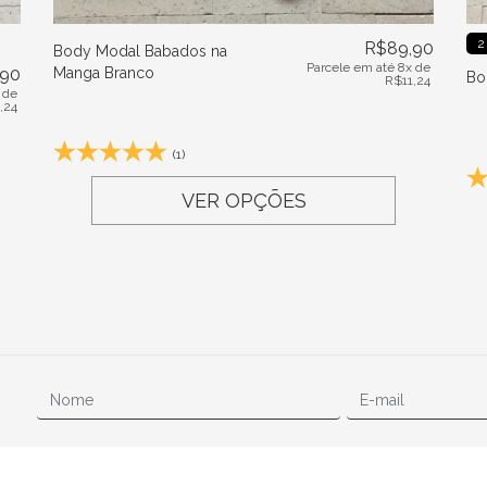
2
R$
89,90
Body Modal Babados na
Parcele em até 8x de
,90
Manga Branco
Bo
R$
11,24
 de
1,24
(1)
VER OPÇÕES