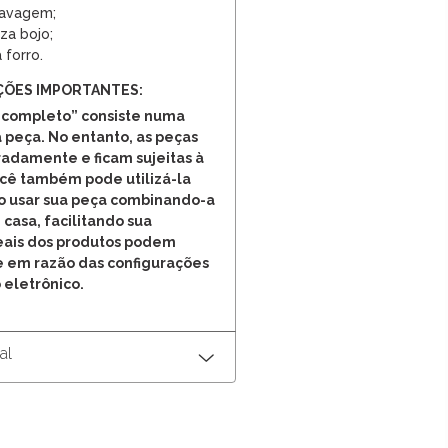
avagem;
iza bojo;
 forro.
ÇÕES IMPORTANTES:
 completo” consiste numa
 peça. No entanto, as peças
adamente e ficam sujeitas à
ocê também pode utilizá-la
o usar sua peça combinando-a
 casa, facilitando sua
reais dos produtos podem
e em razão das configurações
 eletrônico.
al