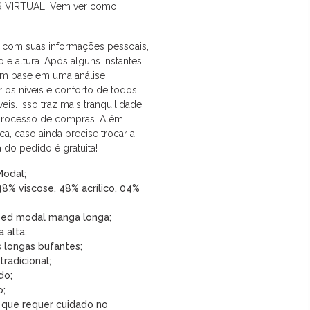
R VIRTUAL. Vem ver como
com suas informações pessoais,
 e altura. Após alguns instantes,
om base em uma análise
r os níveis e conforto de todos
is. Isso traz mais tranquilidade
processo de compras. Além
a, caso ainda precise trocar a
a do pedido é gratuita!
Modal;
8% viscose, 48% acrílico, 04%
ped modal manga longa;
 alta;
 longas bufantes;
radicional;
do;
o;
 que requer cuidado no