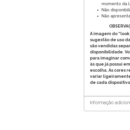
momento da l
Não disponibil
Não apresenta
OBSERVA
A imagem do “look
sugestão de uso da
são vendidas separ
disponibilidade. V
para imaginar com
às que já possui em
escolha. As cores 
variar ligeirament
de cada dispositivo
Informação adicion