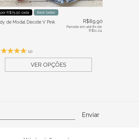
 por R$75.90 cada
Best Seller
R$
89,90
dy de Modal Decote V Pink
Parcele em até 8x de
R$
11,24
(2)
VER OPÇÕES
Enviar