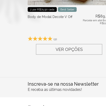
2 por R$75.90 cada
Best Seller
R$
89
Body de Modal Decote V Off
Parcele em até 8x
R$
1
(2)
VER OPÇÕES
Inscreva-se na nossa Newsletter
E receba as últimas novidades!