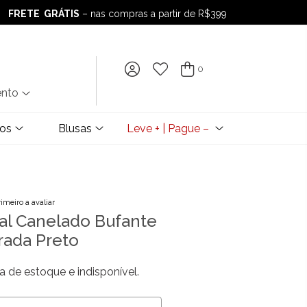
FRETE GRÁTIS
– nas compras a partir de R$399
FRETE GRÁTIS
– nas compras a partir de R$399
0
ento
dos
Blusas
Leve + | Pague –
rimeiro a avaliar
l Canelado Bufante
rada Preto
a de estoque e indisponível.