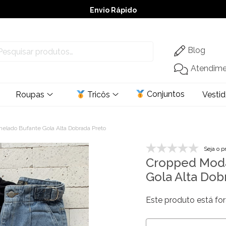
Envio Rápido
➚ Ofertas
– Até 60% OFF
Blog
Atendim
Conjuntos
Roupas
Tricôs
Vesti
elado Bufante Gola Alta Dobrada Preto
Seja o p
Cropped Moda
Gola Alta Dob
Este produto está for