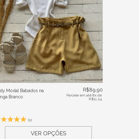
R$
89,90
dy Modal Babados na
Parcele em até 8x de
nga Branco
R$
11,24
(1)
VER OPÇÕES