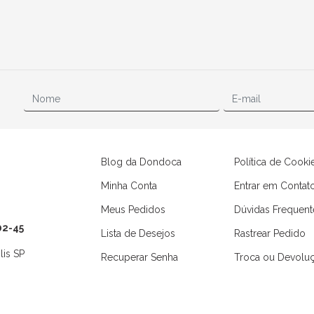
Blog da Dondoca
Política de Cooki
Minha Conta
Entrar em Contat
Meus Pedidos
Dúvidas Frequent
02-45
Lista de Desejos
Rastrear Pedido
lis SP
Recuperar Senha
Troca ou Devolu
Camisas
Macaquinhos