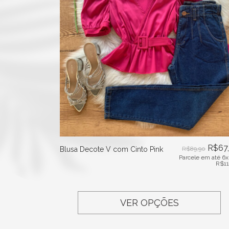
R$
67
Blusa Decote V com Cinto Pink
R$
89,90
Parcele em até 6x
R$
1
VER OPÇÕES