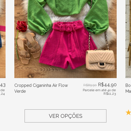
,43
R$
44,90
Cropped Ciganinha Air Flow
R$
89,90
Bo
 de
Parcele em até 4x de
Verde
Ma
1,24
R$
11,23
VER OPÇÕES