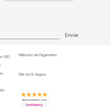
Enviar
Métodos de Pagamento
es (UE)
o
es
Site 100% Seguro
ção
3646 avaliações reais