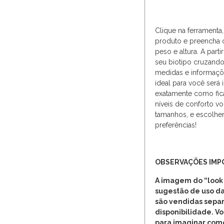
Clique na ferramenta
produto e preencha 
peso e altura. A parti
seu biotipo cruzando
medidas e informaçõe
ideal para você será 
exatamente como fic
níveis de conforto 
tamanhos, e escolher
preferências!
OBSERVAÇÕES IM
A imagem do “look
sugestão de uso da
são vendidas separ
disponibilidade. V
para imaginar com