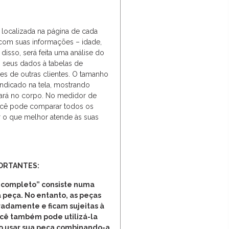
, localizada na página de cada
com suas informações – idade,
r disso, será feita uma análise do
 seus dados à tabelas de
s de outras clientes. O tamanho
indicado na tela, mostrando
ará no corpo. No medidor de
você pode comparar todos os
 o que melhor atende às suas
PORTANTES:
 completo” consiste numa
 peça. No entanto, as peças
adamente e ficam sujeitas à
ocê também pode utilizá-la
o usar sua peça combinando-a