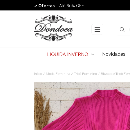
➚ Ofertas
– Até 60% OFF
Envio Rápido
Novidades
LIQUIDA INVERNO
Início
/
Moda Feminina
/
Tricô Feminino
/
Blusa de Tricô Fe