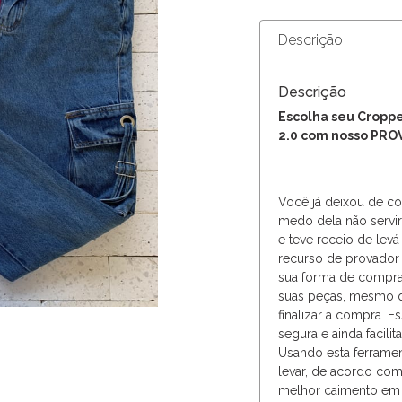
Descrição
Descrição
Escolha seu Cropp
2.0 com nosso PR
Você já deixou de c
medo dela não servi
e teve receio de lev
recurso de provador 
sua forma de compra
suas peças, mesmo qu
finalizar a compra. E
segura e ainda facilit
Usando esta ferrament
levar, de acordo co
melhor caimento em