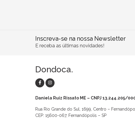
Inscreva-se na nossa Newsletter
E receba as últimas novidades!
Dondoca.
Daniela Ruiz Rissato ME – CNPJ 13.244.205/00
Rua Rio Grande do Sul, 1699, Centro – Fernandópo
CEP: 15600-067, Fernandópolis – SP
as
Macaquinhos
Blusas
Vestidos
Calças
Conjuntos