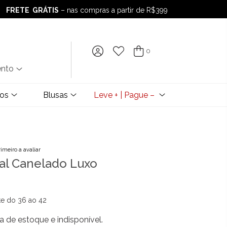
FRETE GRÁTIS
– nas compras a partir de R$399
FRETE GRÁTIS
– nas compras a partir de R$399
0
ento
dos
Blusas
Leve + | Pague –
rimeiro a avaliar
l Canelado Luxo
te do 36 ao 42
a de estoque e indisponível.