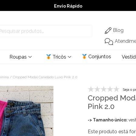
Envio Rápido
➚ Ofertas
– Até 60% OFF
Blog
Atendim
Conjuntos
Roupas
Tricôs
Vesti
minina
/ Cropped Modal Canelado Luxo Pink 2.0
Seja o p
Cropped Moda
Pink 2.0
-> Tamanho único:
ves
Este produto está for