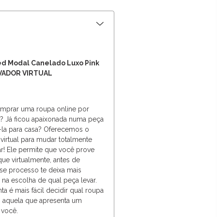
ed Modal Canelado Luxo Pink
OVADOR VIRTUAL
omprar uma roupa online por
r? Já ficou apaixonada numa peça
á-la para casa? Oferecemos o
virtual para mudar totalmente
r! Ele permite que você prove
e virtualmente, antes de
sse processo te deixa mais
a na escolha de qual peça levar.
a é mais fácil decidir qual roupa
m aquela que apresenta um
 você.