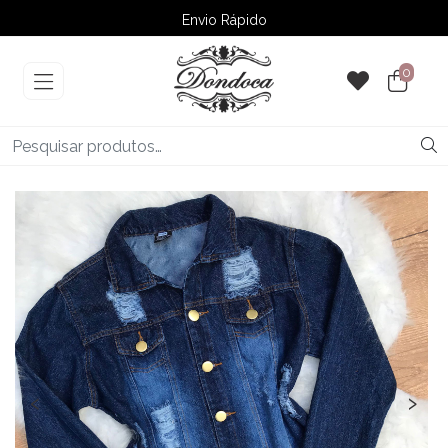
Envio Rápido
➚ Ofertas
– Até 60% OFF
0
‹
›