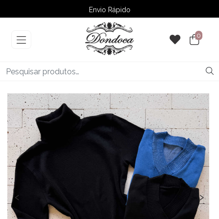
Envio Rápido
➚ Ofertas
– Até 60% OFF
0
‹
›