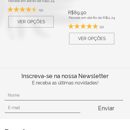
Parcele em até 8x de
R$
11,24
(2)
R$
89,90
Parcele em até 8x de
R$
11,24
VER OPÇÕES
(2)
VER OPÇÕES
Inscreva-se na nossa Newsletter
E receba as últimas novidades!
Enviar