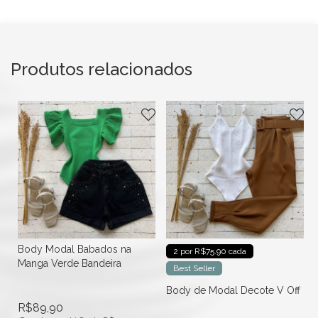
Produtos relacionados
Body Modal Babados na
2 por R$75.90 cada
Manga Verde Bandeira
Best Seller
f
Body de Modal Decote V Off
R$
89,90