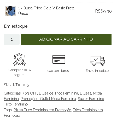
1 ×
Blusa Trico Gola V Basic Preta -
R$
69,90
Único
Em estoque
ADICIONAR AO CARRINHO
Compra 100%
10x sem juros!
Envio imediato!
segura!
SKU:
KT1001-5
Categorias:
30% OFF
,
Blusa de Tricô Feminina
,
Blusas
,
Moda
Feminina
,
Promoção - Outlet Moda Feminina
,
Suéter Feminino
,
Tricô Feminino
Tags:
Blusa Trico Feminina em Promoção
,
Trico Feminino em
Promoção