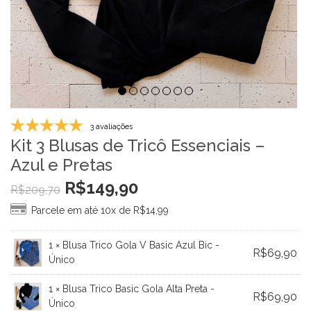
3 avaliações
Kit 3 Blusas de Tricô Essenciais –
Azul e Pretas
R$
149,90
R$
209,70
Parcele em até 10x de
R$
14,99
1 ×
Blusa Trico Gola V Basic Azul Bic -
R$
69,90
Único
1 ×
Blusa Trico Basic Gola Alta Preta -
R$
69,90
Único