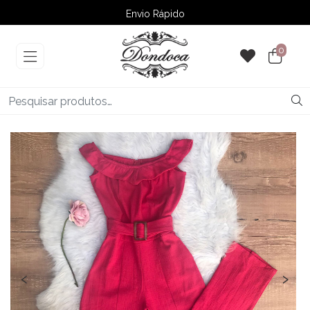
Envio Rápido
➚ Ofertas
– Até 60% OFF
0
‹
›