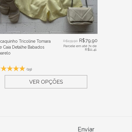
R$
79,90
caquinho Tricoline Tomara
R$
159,90
Parcele em até 7x de
e Caia Detalhe Babados
R$
11,41
arelo
(15)
VER OPÇÕES
Enviar