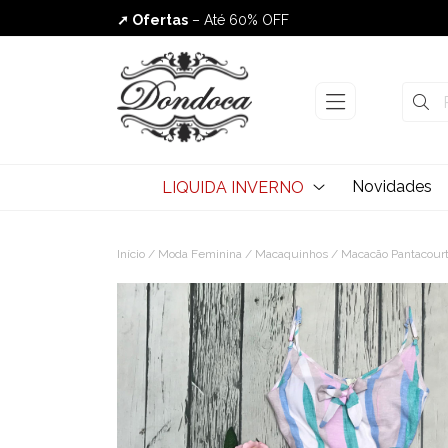
➚ Ofertas
– Até 60% OFF
Envio Rápido
Novidades
LIQUIDA INVERNO
Início
/
Moda Feminina
/
Macaquinhos
/ Macacão Pantacourt 