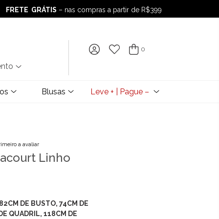
FRETE GRÁTIS
– nas compras a partir de R$399
FRETE GRÁTIS
– nas compras a partir de R$399
0
ento
dos
Blusas
Leve + | Pague –
rimeiro a avaliar
acourt Linho
) 82CM DE BUSTO, 74CM DE
DE QUADRIL, 118CM DE