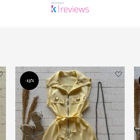
-
13%