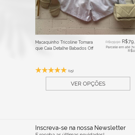
R$
79
Macaquinho Tricoline Tomara
R$
159,90
Parcele em até 7x
que Caia Detalhe Babados Off
R$
1
(15)
VER OPÇÕES
Inscreva-se na nossa Newsletter
E receba as últimas novidades!