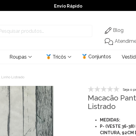
Envio Rápido
➚ Ofertas
– Até 60% OFF
Blog
Atendim
Conjuntos
Roupas
Tricôs
Vesti
Linho Listrado
Seja o p
Macacão Pant
Listrado
MEDIDAS:
P- (VESTE 36-38
CINTURA, 92CM 