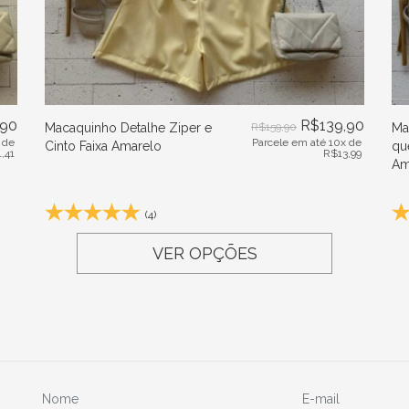
,90
R$
139,90
Macaquinho Detalhe Ziper e
R$
159,90
Ma
 de
Parcele em até 10x de
Cinto Faixa Amarelo
qu
1,41
R$
13,99
Am
(4)
VER OPÇÕES