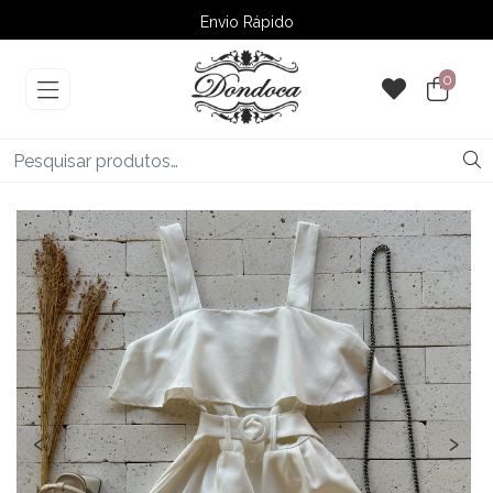
Envio Rápido
➚ Ofertas
– Até 60% OFF
0
‹
›