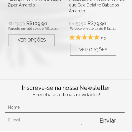
Ziper Amarelo
que Caia Detalhe Babados
Amarelo
R$
109,90
R$
79,90
R$
129,90
R$
159,90
Parcele em até 10x de
R$
10,99
Parcele em até 7x de
R$
11,41
(15)
VER OPÇÕES
VER OPÇÕES
Inscreva-se na nossa Newsletter
E receba as últimas novidades!
Enviar