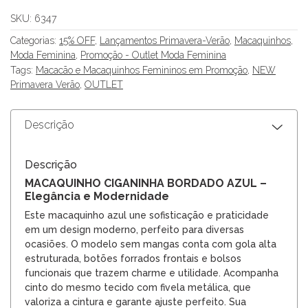
SKU:
6347
Categorias:
15% OFF
,
Lançamentos Primavera-Verão
,
Macaquinhos
,
Moda Feminina
,
Promoção - Outlet Moda Feminina
Tags:
Macacão e Macaquinhos Femininos em Promoção
,
NEW
Primavera Verão
,
OUTLET
Descrição
Descrição
MACAQUINHO CIGANINHA BORDADO AZUL –
Elegância e Modernidade
Este macaquinho azul une sofisticação e praticidade
em um design moderno, perfeito para diversas
ocasiões. O modelo sem mangas conta com gola alta
estruturada, botões forrados frontais e bolsos
funcionais que trazem charme e utilidade. Acompanha
cinto do mesmo tecido com fivela metálica, que
valoriza a cintura e garante ajuste perfeito. Sua