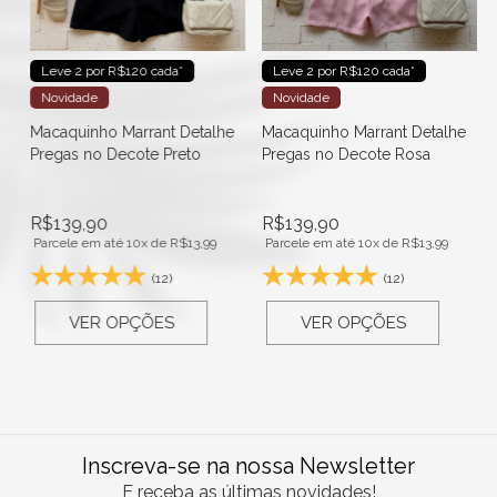
Leve 2 por R$120 cada*
Leve 2 por R$120 cada*
Novidade
Novidade
Macaquinho Marrant Detalhe
Macaquinho Marrant Detalhe
Pregas no Decote Preto
Pregas no Decote Rosa
R$
139,90
R$
139,90
Parcele em até 10x de
R$
13,99
Parcele em até 10x de
R$
13,99
(12)
(12)
VER OPÇÕES
VER OPÇÕES
Inscreva-se na nossa Newsletter
E receba as últimas novidades!