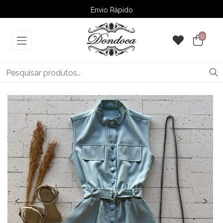
Envio Rápido
➚ Ofertas
– Até 60% OFF
0
‹
›