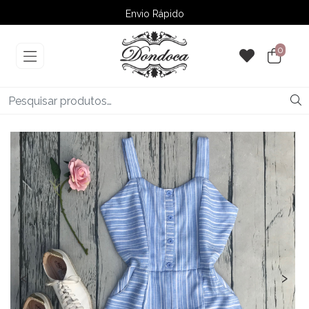
Envio Rápido
➚ Ofertas
– Até 60% OFF
0
‹
›