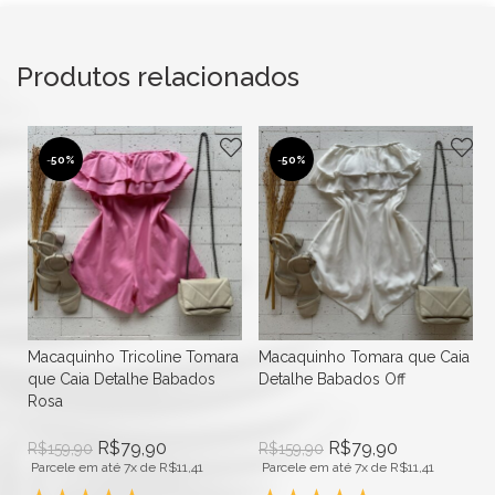
Produtos relacionados
-
50%
-
50%
a
Macaquinho Tricoline Tomara
Macaquinho Tomara que Caia
que Caia Detalhe Babados
Detalhe Babados Off
Rosa
R$
79,90
R$
79,90
R$
159,90
R$
159,90
Parcele em até 7x de
R$
11,41
Parcele em até 7x de
R$
11,41