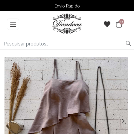
Envio Rápido
➚ Ofertas
– Até 60% OFF
0
‹
›