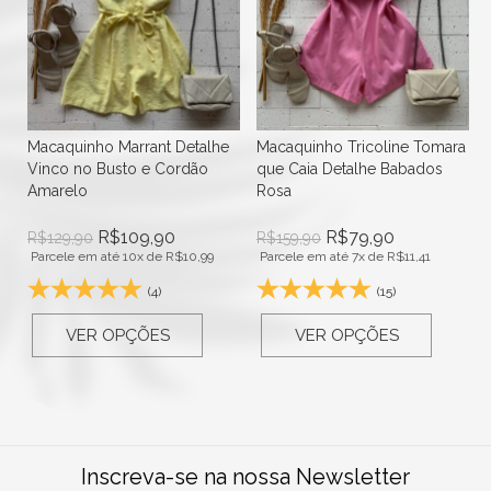
Macaquinho Marrant Detalhe
Macaquinho Tricoline Tomara
Vinco no Busto e Cordão
que Caia Detalhe Babados
Amarelo
Rosa
R$
109,90
R$
79,90
R$
129,90
R$
159,90
Parcele em até 10x de
R$
10,99
Parcele em até 7x de
R$
11,41
(4)
(15)
VER OPÇÕES
VER OPÇÕES
Inscreva-se na nossa Newsletter