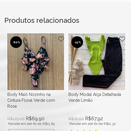
Produtos relacionados
-
60%
-
15%
Body Maiô Nózinho na
Body Modal Alça Detalhada
Cintura Floral Verde com
Verde Limão
Rosa
R$
69,90
R$
67,92
R$
175,00
R$
79,90
Parcele em até 6x de
R$
11,65
Parcele em até 6x de
R$
11,32