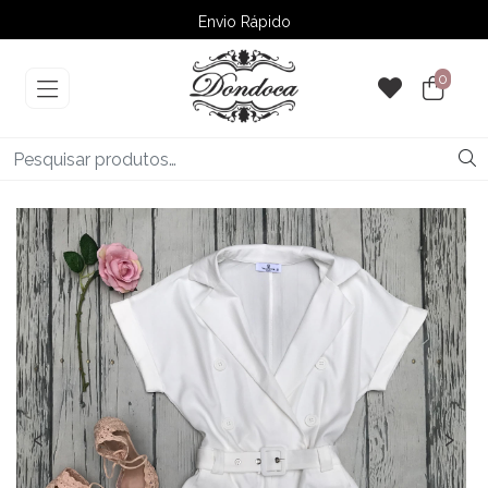
Envio Rápido
➚ Ofertas
– Até 60% OFF
0
‹
›