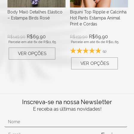
Body Maiô Detalhes Elástico
Biquini Top Ripple e Calcinha
– Estampa Birds Rosé
Hot Pants Estampa Animal
Print e Cordas
R$
69,90
R$
69,90
R$
149,90
R$
159,90
Parcele em até 6x de
R$
11,65
Parcele em até 6x de
R$
11,65
(1)
VER OPÇÕES
VER OPÇÕES
Inscreva-se na nossa Newsletter
E receba as últimas novidades!