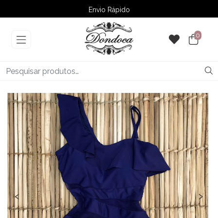
Envio Rápido
➚ Ofertas
– Até 60% OFF
0
‹
›