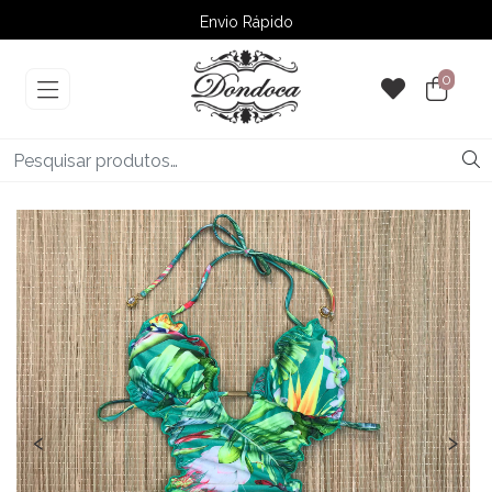
Envio Rápido
➚ Ofertas
– Até 60% OFF
0
‹
›