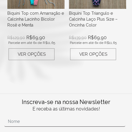
a
Biquini Top com Amarração e
Biquíni Top Triangulo e
Calcinha Lacinho Bicolor
Calcinha Laço Plus Size –
Rosê e Menta
Oncinha Color
R$
69,90
R$
69,90
R$
129,90
R$
139,90
Parcele em até 6x de
R$
11,65
Parcele em até 6x de
R$
11,65
VER OPÇÕES
VER OPÇÕES
Inscreva-se na nossa Newsletter
E receba as últimas novidades!