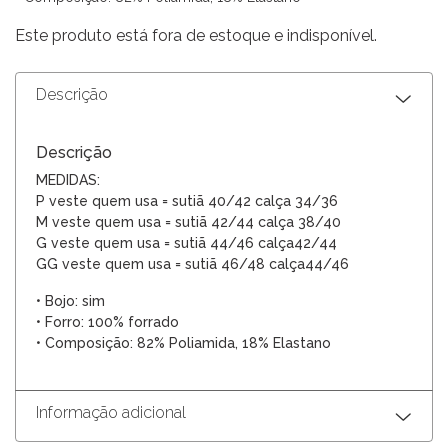
Este produto está fora de estoque e indisponível.
Descrição
Descrição
MEDIDAS:
P veste quem usa = sutiã 40/42 calça 34/36
M veste quem usa = sutiã 42/44 calça 38/40
G veste quem usa = sutiã 44/46 calça42/44
G
G veste quem usa = sutiã 4
6
/4
8
calça4
4
/4
6
• Bojo: sim
• Forro: 100% forrado
• Composição: 82% Poliamida, 18% Elastano
Informação adicional