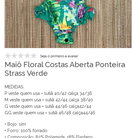
Seja o primeiro a avaliar
Maiô Floral Costas Aberta Ponteira
Strass Verde
MEDIDAS:
P veste quem usa = sutiã 40/42 calça 34/36
M veste quem usa = sutiã 42/44 calça 38/40
G veste quem usa = sutiã 44/46 calça42/44
G
G veste quem usa = sutiã 4
6
/4
8
calça4
4
/4
6
• Bojo: sim
• Forro: 100% forrado
• Composição: 82% Poliamida, 18% Elastano