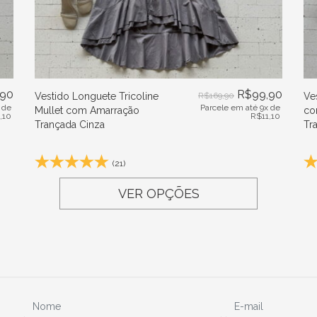
,90
R$
99,90
Vestido Longuete Tricoline
R$
169,90
Ve
 de
Parcele em até 9x de
Mullet com Amarração
co
1,10
R$
11,10
Trançada Cinza
Tr
(21)
VER OPÇÕES