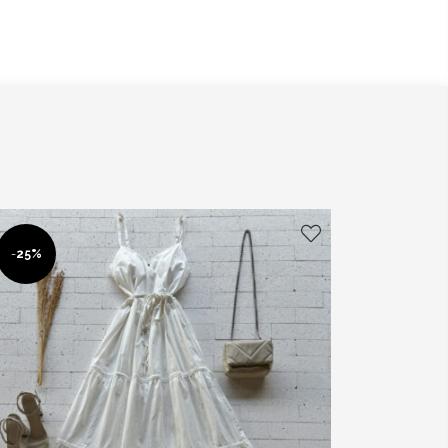
-
25%