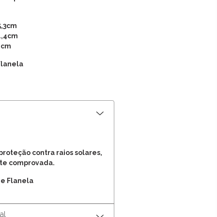
5,3cm
4,4cm
,9cm
Flanela
proteção contra raios solares,
te comprovada.
e Flanela
al