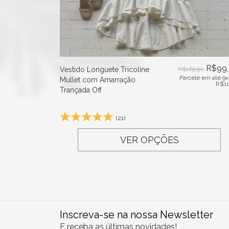
R$
99
Vestido Longuete Tricoline
R$
169,90
Parcele em até 9x
Mullet com Amarração
R$
1
Trançada Off
(21)
VER OPÇÕES
Inscreva-se na nossa Newsletter
E receba as últimas novidades!