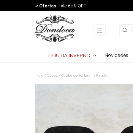
➚ Ofertas
– Até 60% OFF
Envio Rápido
Novidades
LIQUIDA INVERNO
Início
/
Outros
/ Óculos de Sol Lavínia Rajado