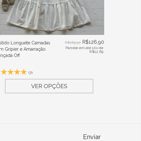
R$
126,90
stido Longuete Camadas
R$
169,90
Parcele em até 10x de
m Gripier e Amarração
R$
12,69
ançada Off
(7)
VER OPÇÕES
Enviar