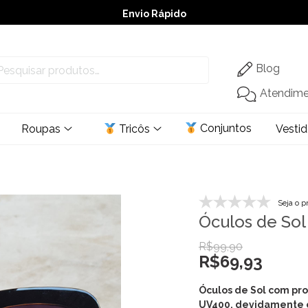
Envio Rápido
➚ Ofertas
– Até 60% OFF
Blog
Atendim
Conjuntos
Roupas
Tricôs
Vesti
Seja o p
Óculos de Sol
R$
99,90
R$
69,93
Óculos de Sol com pro
UV400, devidamente 