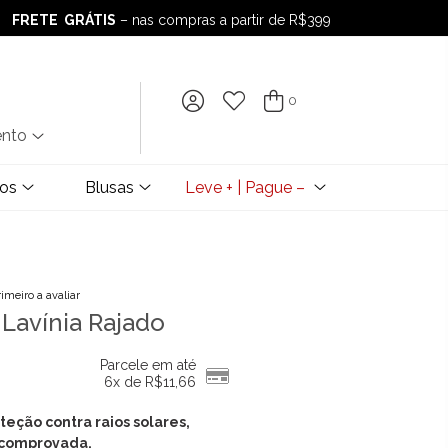
FRETE GRÁTIS
– nas compras a partir de R$399
FRETE GRÁTIS
– nas compras a partir de R$399
0
ento
dos
Blusas
Leve + | Pague –
rimeiro a avaliar
 Lavínia Rajado
Parcele em até
6x de
R$
11,66
teção contra raios solares,
comprovada.