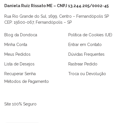
Daniela Ruiz Rissato ME – CNPJ 13.244.205/0002-45
Rua Rio Grande do Sul, 1699, Centro – Fernandópolis SP
CEP: 15600-067, Fernandópolis – SP
Blog da Dondoca
Política de Cookies (UE)
Minha Conta
Entrar em Contato
Meus Pedidos
Dúvidas Frequentes
Lista de Desejos
Rastrear Pedido
Recuperar Senha
Troca ou Devolução
Métodos de Pagamento
as
Macaquinhos
Blusas
Vestidos
Calças
Conjuntos
Site 100% Seguro