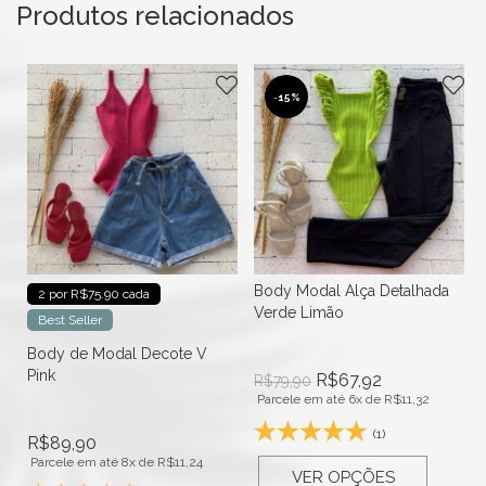
Produtos relacionados
-
15%
Body Modal Alça Detalhada
2 por R$75.90 cada
Verde Limão
Best Seller
Body de Modal Decote V
Pink
R$
67,92
R$
79,90
Parcele em até 6x de
R$
11,32
(1)
R$
89,90
Parcele em até 8x de
R$
11,24
VER OPÇÕES