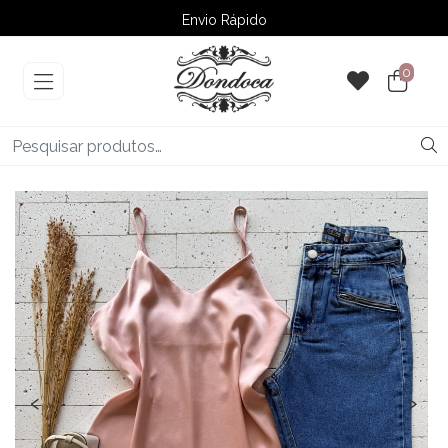
Envio Rápido
➚ Ofertas
– Até 60% OFF
0
‹
›