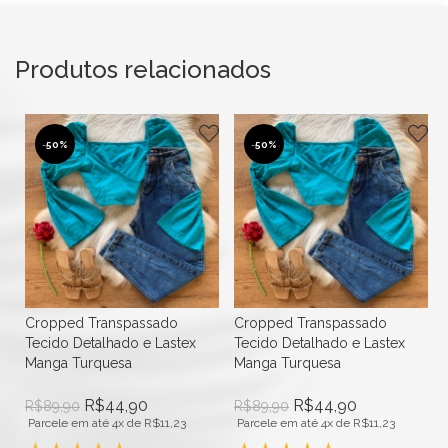
Produtos relacionados
-
50%
-
50%
Cropped Transpassado
Cropped Transpassado
Tecido Detalhado e Lastex
Tecido Detalhado e Lastex
Manga Turquesa
Manga Turquesa
R$
44,90
R$
44,90
R$
89,90
R$
89,90
Parcele em até 4x de
R$
11,23
Parcele em até 4x de
R$
11,23