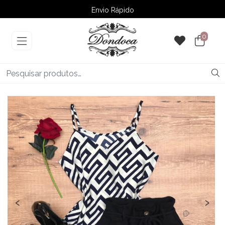
Envio Rápido
➚ Ofertas
– Até 60% OFF
0
‹
›