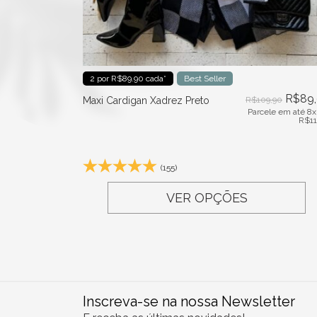
2 por R$89.90 cada*
Best Seller
R$
89
Maxi Cardigan Xadrez Preto
R$
109,90
Parcele em até 8x
R$
1
(155)
VER OPÇÕES
Inscreva-se na nossa Newsletter