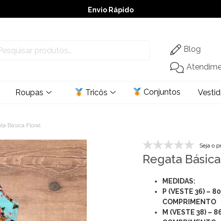
Envio Rápido
➚ Ofertas
– Até 60% OFF
Blog
Atendim
Conjuntos
Roupas
Tricôs
Vesti
a Básica Floral
Seja o p
Regata Básica
MEDIDAS:
P (VESTE 36) – 8
COMPRIMENTO
M (VESTE 38) – 