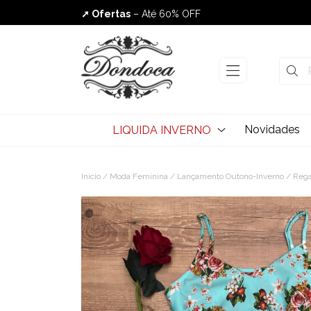
➚ Ofertas
– Até 60% OFF
Envio Rápido
Novidades
LIQUIDA INVERNO
Início
/
Moda Feminina
/
Lançamento Outono-Inverno
/ Regat