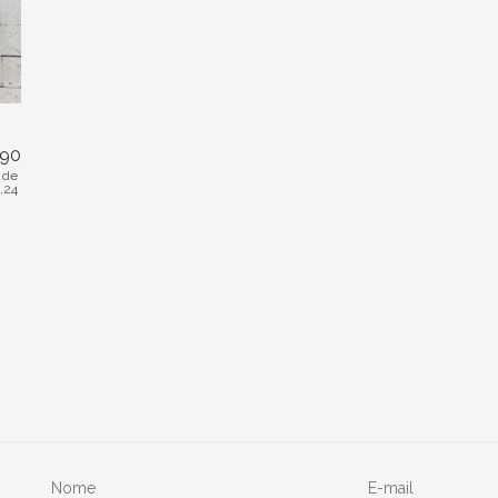
,90
 de
1,24