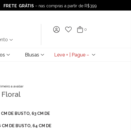
FRETE GRÁTIS
– nas compras a partir de R$399
FRETE GRÁTIS
– nas compras a partir de R$399
0
ento
dos
Blusas
Leve + | Pague –
rimeiro a avaliar
 Floral
0 CM DE BUSTO, 63 CM DE
86 CM DE BUSTO, 64 CM DE