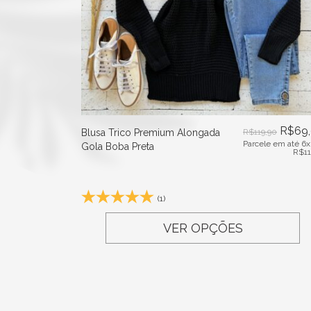
R$
69
Blusa Trico Premium Alongada
R$
119,90
Parcele em até 6x
Gola Boba Preta
R$
1
(1)
VER OPÇÕES