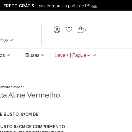
FRETE GRÁTIS
– nas compras a partir de R$399
FRETE GRÁTIS
– nas compras a partir de R$399
0
ento
dos
Blusas
Leve + | Pague –
rimeiro a avaliar
da Aline Vermelho
DE BUSTO, 63CM DE
 BUSTO,64CM DE COMPRIMENTO