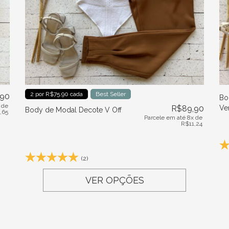
2 por R$75.90 cada
Best Seller
,90
Bo
 de
R$
89,90
Ve
Body de Modal Decote V Off
1,65
Parcele em até 8x de
R$
11,24
(2)
VER OPÇÕES