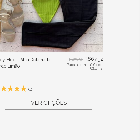
R$
67,92
dy Modal Alça Detalhada
R$
79,90
Parcele em até 6x de
rde Limão
R$
11,32
(1)
VER OPÇÕES