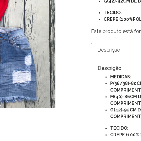
G(42)-92CM DE
TECIDO:
CREPE (
100%POL
Este produto está for
Descrição
Descrição
MEDIDAS:
P(36/38)-80C
COMPRIMEN
M(40)-86CM 
COMPRIMEN
G(42)-92CM 
COMPRIMEN
TECIDO:
CREPE (
100%