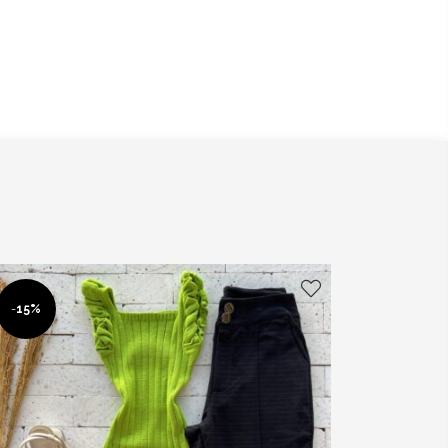
-
15%