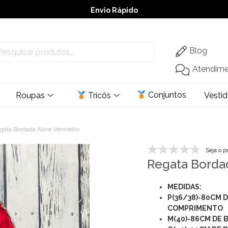
Envio Rápido
➚ Ofertas
– Até 60% OFF
Blog
Atendim
Conjuntos
Roupas
Tricôs
Vesti
gata Bordada Aline Vermelho
Seja o p
Regata Borda
MEDIDAS:
P(36/38)-80CM 
COMPRIMENTO
M(40)-86CM DE