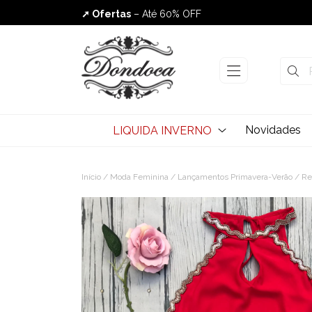
➚ Ofertas
– Até 60% OFF
Envio Rápido
Novidades
LIQUIDA INVERNO
Início
/
Moda Feminina
/
Lançamentos Primavera-Verão
/ Re