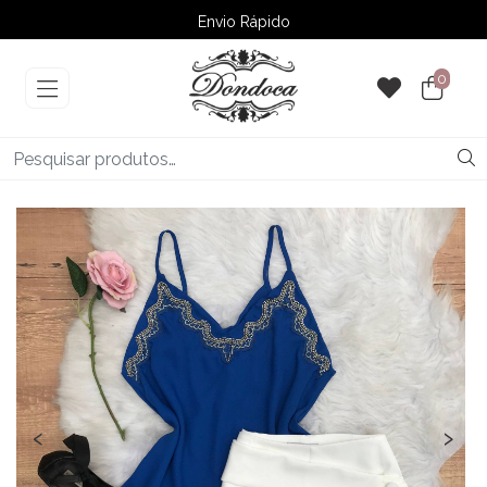
Envio Rápido
➚ Ofertas
– Até 60% OFF
0
‹
›