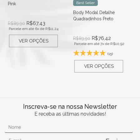
Best Seller
Pink
Body Modal Detalhe
Quadradinhos Preto
R$
67,43
R$
89,90
Parcele em até 6x de
R$
11,24
R$
76,42
R$
89,90
VER OPÇÕES
Parcele em até 7x de
R$
10,92
(15)
VER OPÇÕES
Inscreva-se na nossa Newsletter
E receba as últimas novidades!