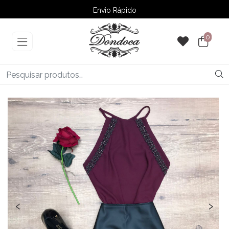
Envio Rápido
➚ Ofertas
– Até 60% OFF
0
‹
›