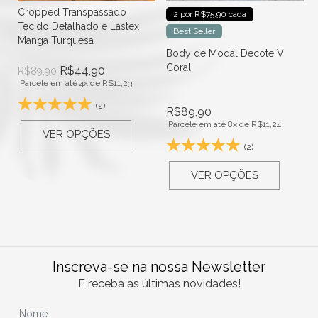
Cropped Transpassado
2 por R$75.90 cada
Tecido Detalhado e Lastex
Best Seller
Manga Turquesa
Body de Modal Decote V
Coral
R$
44,90
R$
89,90
Parcele em até 4x de
R$
11,23
(2)
R$
89,90
Parcele em até 8x de
R$
11,24
VER OPÇÕES
(2)
VER OPÇÕES
Inscreva-se na nossa Newsletter
E receba as últimas novidades!