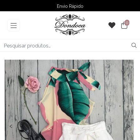
Envio Rápido
➚ Ofertas
– Até 60% OFF
0
‹
›