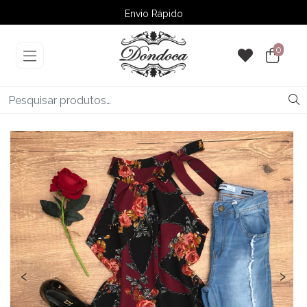
Envio Rápido
➚ Ofertas
– Até 60% OFF
0
‹
›