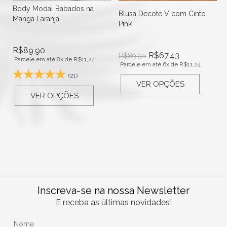
Body Modal Babados na
Blusa Decote V com Cinto
Manga Laranja
Pink
R$
89,90
R$
67,43
R$
89,90
Parcele em até 8x de
R$
11,24
Parcele em até 6x de
R$
11,24
(21)
VER OPÇÕES
VER OPÇÕES
Inscreva-se na nossa Newsletter
E receba as últimas novidades!