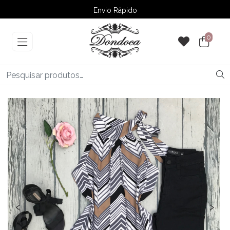
Envio Rápido
➚ Ofertas
– Até 60% OFF
0
‹
›