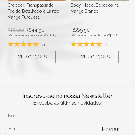
Cropped Transpassado
Body Modal Babados na
Tecido Detalhado e Lastex
Manga Branco
Manga Turquesa
R$
44,90
R$
89,90
R$
89,90
Parcele em até 4x de
R$
11,23
Parcele em até 8x de
R$
11,24
(2)
(1)
VER OPÇÕES
VER OPÇÕES
Inscreva-se na nossa Newsletter
E receba as últimas novidades!
Enviar