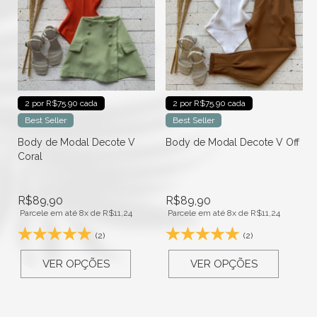
2 por R$75.90 cada
2 por R$75.90 cada
Best Seller
Best Seller
f
Body de Modal Decote V
Body de Modal Decote V Off
Coral
R$
89,90
R$
89,90
Parcele em até 8x de
R$
11,24
Parcele em até 8x de
R$
11,24
(2)
(2)
VER OPÇÕES
VER OPÇÕES