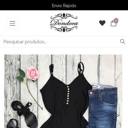
Envio Rápido
➚ Ofertas
– Até 60% OFF
0
‹
›