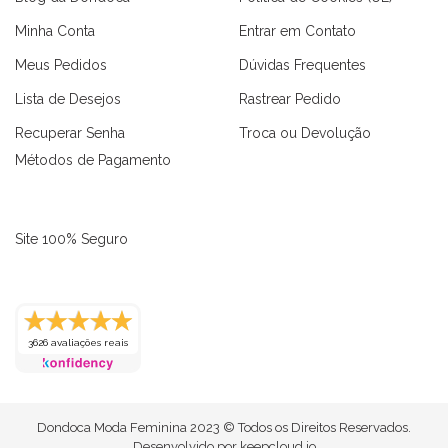
Minha Conta
Entrar em Contato
Meus Pedidos
Dúvidas Frequentes
Lista de Desejos
Rastrear Pedido
Recuperar Senha
Troca ou Devolução
Métodos de Pagamento
Site 100% Seguro
as
Macaquinhos
Blusas
Vestidos
Calças
Conjuntos
3626 avaliações reais
Dondoca Moda Feminina 2023 © Todos os Direitos Reservados.
Desenvolvido por
keepcloud.io