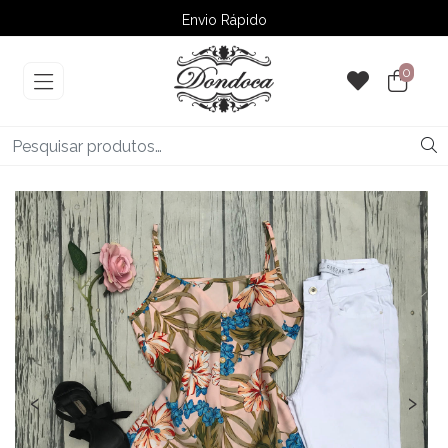
Envio Rápido
➚ Ofertas
– Até 60% OFF
0
‹
›