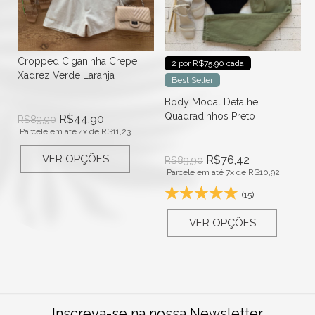
Cropped Ciganinha Crepe
2 por R$75.90 cada
Xadrez Verde Laranja
Best Seller
Body Modal Detalhe
Quadradinhos Preto
R$
44,90
R$
89,90
Parcele em até 4x de
R$
11,23
VER OPÇÕES
R$
76,42
R$
89,90
Parcele em até 7x de
R$
10,92
(15)
VER OPÇÕES
Inscreva-se na nossa Newsletter