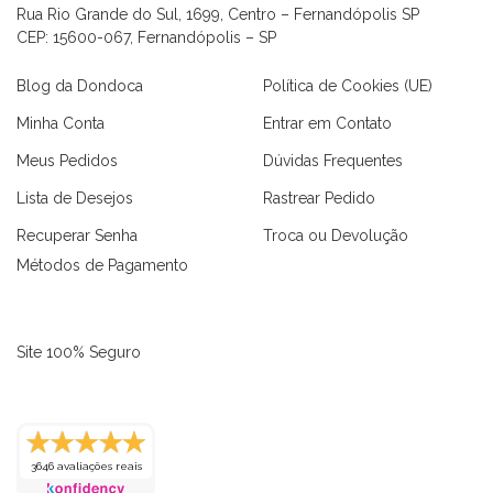
Rua Rio Grande do Sul, 1699, Centro – Fernandópolis SP
CEP: 15600-067, Fernandópolis – SP
Blog da Dondoca
Política de Cookies (UE)
Minha Conta
Entrar em Contato
Meus Pedidos
Dúvidas Frequentes
Lista de Desejos
Rastrear Pedido
Recuperar Senha
Troca ou Devolução
Métodos de Pagamento
Site 100% Seguro
as
Macaquinhos
Blusas
Vestidos
Calças
Conjuntos
3646 avaliações reais