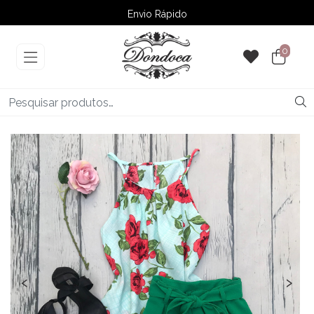
Envio Rápido
➚ Ofertas
– Até 60% OFF
0
‹
›