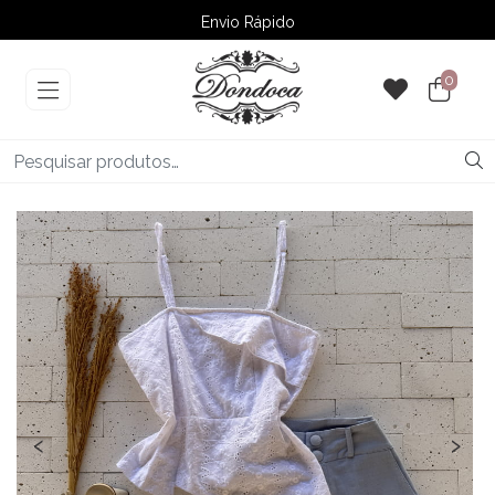
Envio Rápido
➚ Ofertas
– Até 60% OFF
0
‹
›