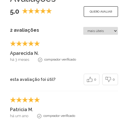
5.0
QUERO AVALIAR
2 avaliações
Aparecida N.
há 3 meses
comprador verificado
esta avaliação foi útil?
0
0
Patricia M.
há um ano
comprador verificado