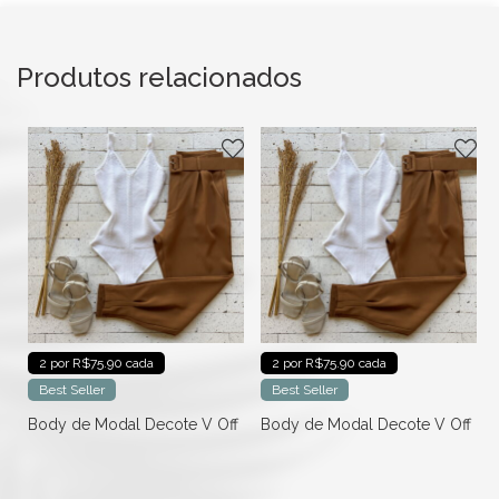
Produtos relacionados
2 por R$75.90 cada
2 por R$75.90 cada
Best Seller
Best Seller
f
Body de Modal Decote V Off
Body de Modal Decote V Off