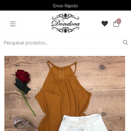
Envio Rápido
➚ Ofertas
– Até 60% OFF
0
‹
›