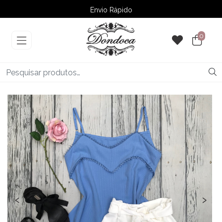
Envio Rápido
➚ Ofertas
– Até 60% OFF
0
‹
›