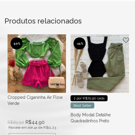
Produtos relacionados
-
50%
-
15%
Cropped Ciganinha Air Flow
2 por R$75.90 cada
Verde
Best Seller
Body Modal Detalhe
Quadradinhos Preto
R$
44,90
R$
89,90
Parcele em até 4x de
R$
11,23