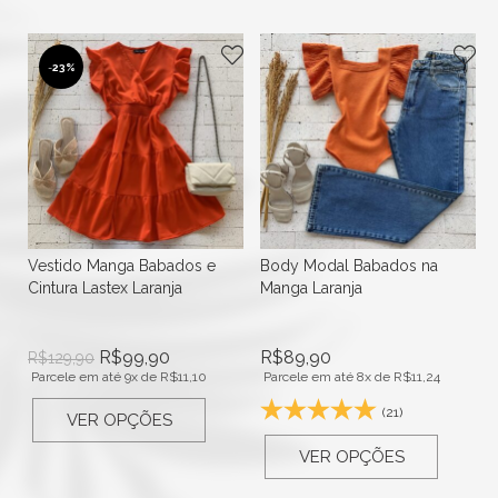
-
23%
Vestido Manga Babados e
Body Modal Babados na
Cintura Lastex Laranja
Manga Laranja
R$
99,90
R$
89,90
R$
129,90
Parcele em até 9x de
R$
11,10
Parcele em até 8x de
R$
11,24
(21)
VER OPÇÕES
VER OPÇÕES