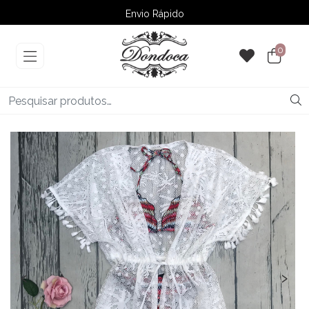
Envio Rápido
➚ Ofertas
– Até 60% OFF
0
‹
›