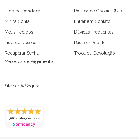
Blog da Dondoca
Política de Cookies (UE)
Minha Conta
Entrar em Contato
Meus Pedidos
Dúvidas Frequentes
Lista de Desejos
Rastrear Pedido
Recuperar Senha
Troca ou Devolução
Métodos de Pagamento
Site 100% Seguro
as
Macaquinhos
Blusas
Vestidos
Calças
Conjuntos
3626 avaliações reais